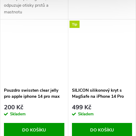
odpuzuje otisky prstů a
mastnotu
Tip
Pouzdro swissten clear jelly
SILICON silikonový kryt s
pro apple iphone 14 pro max
MagSafe na iPhone 14 Pro
transparentní
Max - Elderberry
200 Kč
499 Kč
Skladem
Skladem
DO KOŠÍKU
DO KOŠÍKU