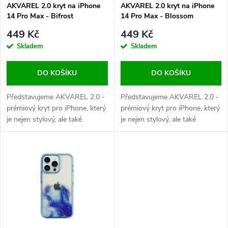
s
p
AKVAREL 2.0 kryt na iPhone
AKVAREL 2.0 kryt na iPhone
14 Pro Max - Bifrost
14 Pro Max - Blossom
p
r
449 Kč
449 Kč
r
Skladem
Skladem
o
o
DO KOŠÍKU
DO KOŠÍKU
d
d
Představujeme AKVAREL 2.0 -
Představujeme AKVAREL 2.0 -
u
prémiový kryt pro iPhone, který
prémiový kryt pro iPhone, který
je nejen stylový, ale také
je nejen stylový, ale také
u
extrémně odolný. Tohle není jen
extrémně odolný. Tohle není jen
k
obyčejný kryt na telefon, je to
obyčejný kryt na telefon, je to
k
výraz vašeho stylu a zároveň
výraz vašeho stylu a zároveň
t
kvalitní ochrana pro váš iPhone.
kvalitní ochrana pro váš iPhone.
t
AKVAREL 2.0 je vyroben z...
AKVAREL 2.0 je vyroben z...
ů
ů