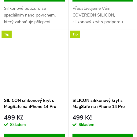
Silikonové pouzdro se
Představujeme Vám
speciálním nano povrchem,
COVEREON SILICON,
který zabraňuje přilepení
silikonový kryt s podporou
pouzdra na smartphone. Přední
MagSafe pro váš iPhone. Tento
Tip
Tip
zvýšený okraj chrání displej
odolný zadní kryt je vyroben z
před poškrábáním při položení
prvotřídního liquid silikonu,
telefonu čelní stranou dolů.
který je velmi příjemný na dotek
Baleno v blistru Swissten.
a zároveň poskytuje maximální
ochranu pro váš...
SILICON silikonový kryt s
SILICON silikonový kryt s
MagSafe na iPhone 14 Pro
MagSafe na iPhone 14 Pro
Max - Chalk Pink
Max - Lilac
499 Kč
499 Kč
Skladem
Skladem