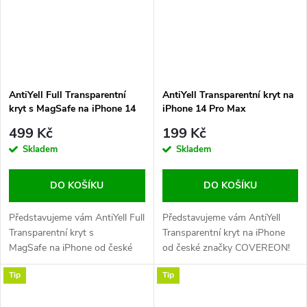
luxusním...
krásu...
AntiYell Full Transparentní
AntiYell Transparentní kryt na
kryt s MagSafe na iPhone 14
iPhone 14 Pro Max
Pro Max
499 Kč
199 Kč
Skladem
Skladem
DO KOŠÍKU
DO KOŠÍKU
Představujeme vám AntiYell Full
Představujeme vám AntiYell
Transparentní kryt s
Transparentní kryt na iPhone
MagSafe na iPhone od české
od české značky COVEREON!
značky COVEREON! Tento
Tento minimalistický a stylový
Tip
Tip
minimalistický a stylový kryt se
kryt se stane vaším novým
stane vaším novým nejlepším
nejlepším přítelem. Proč?