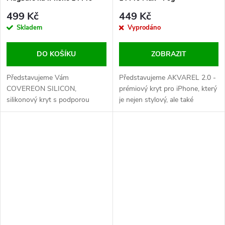
Max - Sunglow
499 Kč
449 Kč
Skladem
Vyprodáno
DO KOŠÍKU
ZOBRAZIT
Představujeme Vám
Představujeme AKVAREL 2.0 -
COVEREON SILICON,
prémiový kryt pro iPhone, který
silikonový kryt s podporou
je nejen stylový, ale také
MagSafe pro váš iPhone. Tento
extrémně odolný. Tohle není jen
odolný zadní kryt je vyroben z
obyčejný kryt na telefon, je to
prvotřídního liquid silikonu,
výraz vašeho stylu a zároveň
který je velmi příjemný na dotek
kvalitní ochrana pro váš iPhone.
a zároveň poskytuje maximální
AKVAREL 2.0 je vyroben z...
ochranu pro váš...