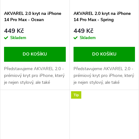
AKVAREL 2.0 kryt na iPhone
AKVAREL 2.0 kryt na iPhone
14 Pro Max - Ocean
14 Pro Max - Spring
449 Kč
449 Kč
Skladem
Skladem
DO KOŠÍKU
DO KOŠÍKU
Představujeme AKVAREL 2.0 -
Představujeme AKVAREL 2.0 -
prémiový kryt pro iPhone, který
prémiový kryt pro iPhone, který
je nejen stylový, ale také
je nejen stylový, ale také
extrémně odolný. Tohle není jen
extrémně odolný. Tohle není jen
Tip
obyčejný kryt na telefon, je to
obyčejný kryt na telefon, je to
výraz vašeho stylu a zároveň
výraz vašeho stylu a zároveň
kvalitní ochrana pro váš iPhone.
kvalitní ochrana pro váš iPhone.
AKVAREL 2.0 je vyroben z...
AKVAREL 2.0 je vyroben z...