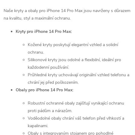
r
d
á
Naše kryty a obaly pro iPhone 14 Pro Max jsou navrženy s důrazem
a
n
na kvalitu, styl a maximální ochranu.
k
c
Kryty pro iPhone 14 Pro Max:
o
í
v
Kožené kryty poskytují elegantní vzhled a solidní
á
ochranu.
p
n
Silikonové kryty jsou odolné a flexibilní, ideální pro
r
í
každodenní používání.
Průhledné kryty uchovávají originální vzhled telefonu a
v
chrání jej před poškozením.
k
Obaly pro iPhone 14 Pro Max:
y
Robustní ochranné obaly zajišťují vynikající ochranu
proti pádům a nárazům.
v
Voděodolné obaly chrání váš telefon před vlhkostí a
ý
kapalinami.
Obaly s integrovaným stojanem pro pohodlné