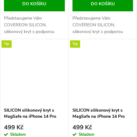
DO KOŠÍKU
DO KOŠÍKU
Představujeme Vám
Představujeme Vám
COVEREON SILICON,
COVEREON SILICON,
silikonový kryt s podporou
silikonový kryt s podporou
MagSafe pro váš iPhone. Tento
MagSafe pro váš iPhone. Tento
Tip
Tip
odolný zadní kryt je vyroben z
odolný zadní kryt je vyroben z
prvotřídního liquid silikonu,
prvotřídního liquid silikonu,
který je velmi příjemný na dotek
který je velmi příjemný na dotek
a zároveň poskytuje maximální
a zároveň poskytuje maximální
ochranu pro váš...
ochranu pro váš...
SILICON silikonový kryt s
SILICON silikonový kryt s
MagSafe na iPhone 14 Pro
MagSafe na iPhone 14 Pro
Max - Midnight
Max - Red
499 Kč
499 Kč
Skladem
Skladem