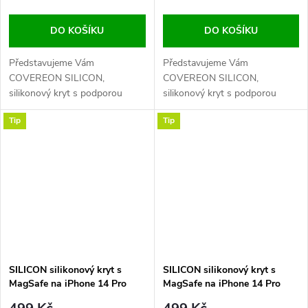
DO KOŠÍKU
DO KOŠÍKU
Představujeme Vám
Představujeme Vám
COVEREON SILICON,
COVEREON SILICON,
silikonový kryt s podporou
silikonový kryt s podporou
MagSafe pro váš iPhone. Tento
MagSafe pro váš iPhone. Tento
Tip
Tip
odolný zadní kryt je vyroben z
odolný zadní kryt je vyroben z
prvotřídního liquid silikonu,
prvotřídního liquid silikonu,
který je velmi příjemný na dotek
který je velmi příjemný na dotek
a zároveň poskytuje maximální
a zároveň poskytuje maximální
ochranu pro váš...
ochranu pro váš...
SILICON silikonový kryt s
SILICON silikonový kryt s
MagSafe na iPhone 14 Pro
MagSafe na iPhone 14 Pro
Max - Storm Blue
Max - Succulent