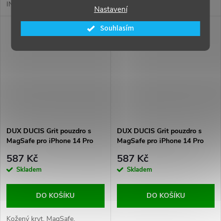
INK s MagSafe na iPhone od
ochrannou zadních kamer
Nastavení
české značky COVEREON! Už
žádné nudné a obyčejné kryty,
Souhlasím
které ti jen zatěžují kapsu. S
tímto moderním a
promyšleným řešením bude
tvůj iPhone nejen...
DUX DUCIS Grit pouzdro s
DUX DUCIS Grit pouzdro s
MagSafe pro iPhone 14 Pro
MagSafe pro iPhone 14 Pro
Max Černá
Max Hnědá
587 Kč
587 Kč
Skladem
Skladem
DO KOŠÍKU
DO KOŠÍKU
Kožený kryt, MagSafe,