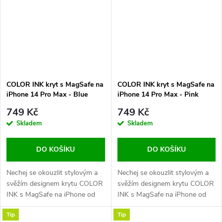
přítelem. Proč? Protože vám
Protože vám nabídne tu
nabídne tu nejlepší ochranu,
nejlepší ochranu, aniž by narušil
aniž by...
krásu vašeho...
COLOR INK kryt s MagSafe na
COLOR INK kryt s MagSafe na
iPhone 14 Pro Max - Blue
iPhone 14 Pro Max - Pink
749 Kč
749 Kč
Skladem
Skladem
DO KOŠÍKU
DO KOŠÍKU
Nechej se okouzlit stylovým a
Nechej se okouzlit stylovým a
svěžím designem krytu COLOR
svěžím designem krytu COLOR
INK s MagSafe na iPhone od
INK s MagSafe na iPhone od
české značky COVEREON! Už
české značky COVEREON! Už
Tip
Tip
žádné nudné a obyčejné kryty,
žádné nudné a obyčejné kryty,