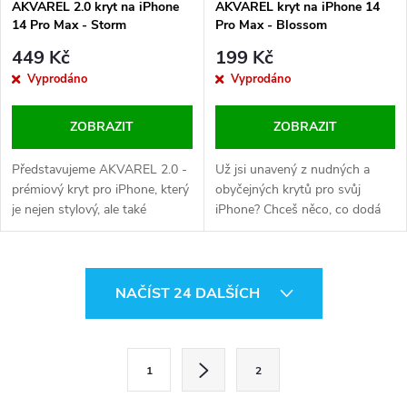
AKVAREL 2.0 kryt na iPhone
AKVAREL kryt na iPhone 14
14 Pro Max - Storm
Pro Max - Blossom
449 Kč
199 Kč
Vyprodáno
Vyprodáno
ZOBRAZIT
ZOBRAZIT
Představujeme AKVAREL 2.0 -
Už jsi unavený z nudných a
prémiový kryt pro iPhone, který
obyčejných krytů pro svůj
je nejen stylový, ale také
iPhone? Chceš něco, co dodá
extrémně odolný. Tohle není jen
tvému telefonu osobitý styl a
obyčejný kryt na telefon, je to
zároveň ho ochrání před
výraz vašeho stylu a zároveň
každodenním opotřebením?
O
kvalitní ochrana pro váš iPhone.
Pak je kryt z kolekce
NAČÍST 24 DALŠÍCH
AKVAREL 2.0 je vyroben z...
COVEREON AKVAREL přesně
v
to, co pro svůj iPhone hledáš!
l
S
1
2
t
á