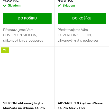
499 Kč
499 Kč
Skladem
Skladem
DO KOŠÍKU
DO KOŠÍKU
Představujeme Vám
Představujeme Vám
COVEREON SILICON,
COVEREON SILICON,
silikonový kryt s podporou
silikonový kryt s podporou
MagSafe pro váš iPhone. Tento
MagSafe pro váš iPhone. Tento
Tip
odolný zadní kryt je vyroben z
odolný zadní kryt je vyroben z
prvotřídního liquid silikonu,
prvotřídního liquid silikonu,
který je velmi příjemný na dotek
který je velmi příjemný na dotek
a zároveň poskytuje maximální
a zároveň poskytuje maximální
ochranu pro váš...
ochranu pro váš...
SILICON silikonový kryt s
AKVAREL 2.0 kryt na iPhone
MagSafe na iPhone 14 Pro
14 Pro Max - Fog