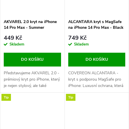
AKVAREL 2.0 kryt na iPhone
ALCANTARA kryt s MagSafe
14 Pro Max - Summer
na iPhone 14 Pro Max - Black
449 Kč
749 Kč
Skladem
Skladem
DO KOŠÍKU
DO KOŠÍKU
Představujeme AKVAREL 2.0 -
COVEREON ALCANTARA -
prémiový kryt pro iPhone, který
kryt s podporou MagSafe pro
je nejen stylový, ale také
iPhone: Luxusní ochrana, která
extrémně odolný. Tohle není jen
dělá dojem Představujeme vám
Tip
Tip
obyčejný kryt na telefon, je to
kolekci krytů COVEREON
výraz vašeho stylu a zároveň
ALCANTARA. Prémiový kryt s
kvalitní ochrana pro váš iPhone.
podporou MagSafe pro váš
AKVAREL 2.0 je vyroben z...
iPhone, který vás okouzlí svým
luxusním...