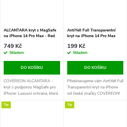
ALCANTARA kryt s MagSafe
AntiYell Full Transparentní
na iPhone 14 Pro Max - Red
kryt na iPhone 14 Pro Max
749 Kč
199 Kč
Skladem
Skladem
DO KOŠÍKU
DO KOŠÍKU
COVEREON ALCANTARA -
Představujeme vám AntiYell Full
kryt s podporou MagSafe pro
Transparentní kryt na iPhone
iPhone: Luxusní ochrana, která
od české značky COVEREON!
dělá dojem Představujeme vám
Tento minimalistický a stylový
Tip
Tip
kolekci krytů COVEREON
kryt se stane vaším novým
ALCANTARA. Prémiový kryt s
nejlepším přítelem. Proč?
podporou MagSafe pro váš
Protože vám nabídne tu
iPhone, který vás okouzlí svým
nejlepší ochranu, aniž by narušil