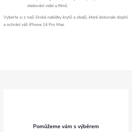
p
sledování videí a filmů.
i
Vyberte si z naší široké nabídky krytů a obalů, které dokonale doplní
a ochrání váš iPhone 14 Pro Max.
s
u
Z
á
p
a