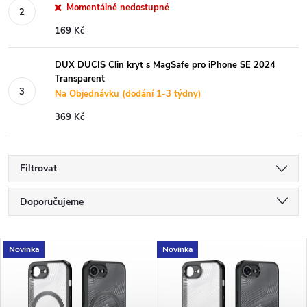
Momentálně nedostupné
169 Kč
DUX DUCIS Clin kryt s MagSafe pro iPhone SE 2024
Transparent
Na Objednávku (dodání 1-3 týdny)
369 Kč
Filtrovat
Ř
Doporučujeme
a
Nejlevnější
V
Novinka
Novinka
Nejdražší
z
ý
Nejprodávanější
e