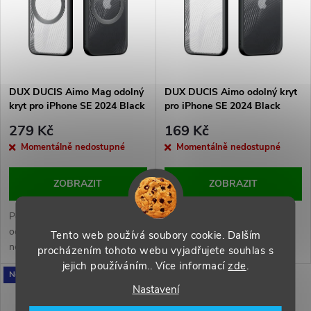
p
Abecedně
n
i
í
s
p
DUX DUCIS Aimo Mag odolný
DUX DUCIS Aimo odolný kryt
kryt pro iPhone SE 2024 Black
pro iPhone SE 2024 Black
p
r
279 Kč
169 Kč
r
Momentálně nedostupné
Momentálně nedostupné
o
o
ZOBRAZIT
ZOBRAZIT
d
d
Podpora magnetického nabíjení,
Nezanechává otisky, tenký a
u
ochrana proti pádům,
lehký, vysoce odolný kryt s
Tento web používá soubory cookie. Dalším
nezanechává otisky prstů
ochrannou zadních kamer.
u
procházením tohoto webu vyjadřujete souhlas s
k
jejich používáním.. Více informací
zde
.
Novinka
k
Nastavení