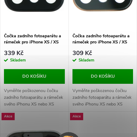
p
n
i
í
s
p
Čočka zadního fotoaparátu a
Čočka zadního fotoaparátu a
rámeček pro iPhone XS / XS
rámeček pro iPhone XS / XS
p
Max ORI - Černý
Max ORI - Zlatý
r
339 Kč
309 Kč
r
Skladem
Skladem
o
o
DO KOŠÍKU
DO KOŠÍKU
d
d
Vyměňte poškozenou čočku
Vyměňte poškozenou čočku
u
zadního fotoaparátu a rámeček
zadního fotoaparátu a rámeček
svého iPhonu XS nebo XS
svého iPhonu XS nebo XS
u
MAX za nový díl. Zajistěte
MAX za nový díl. Zajistěte
k
Akce
Akce
ochranu fotoaparátu a kvalitu
ochranu fotoaparátu a kvalitu
k
obrazu.
obrazu.
t