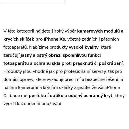
ostré fotografie a plynulé
videonahrávky.
O
v
V této kategorii najdete široký výběr
kamerových modulů a
krycích sklíček pro iPhone Xs
, včetně zadních i předních
l
fotoaparátů. Nabízíme produkty
vysoké kvality
, které
á
zaručují
jasný a ostrý obraz, spolehlivou funkci
fotoaparátu a ochranu skla proti prasknutí či poškrábání
.
d
Produkty jsou vhodné jak pro profesionální servisy, tak pro
a
domácí opravy, které vyžadují precizní a bezpečné řešení. S
c
našimi kamerami a krycími sklíčky zajistíte, že váš iPhone
Xs bude mít
perfektní optiku a odolný ochranný kryt
, který
í
vydrží každodenní používání.
p
r