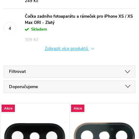
249 Kč
Čočka zadního fotoaparátu a rámeček pro iPhone XS / XS
Max ORI - Zlatý
Skladem
309 Kč
Zobrazit více produktů
Filtrovat
Ř
Doporučujeme
a
Nejlevnější
V
Akce
Akce
Nejdražší
z
ý
Nejprodávanější
e
Abecedně