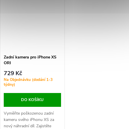
Zadní kamera pro iPhone XS
ORI
729 Kč
Na Objednávku (dodání 1-3
týdny)
DO KOŠÍKU
Vyměňte poškozenou zadní
kameru svého iPhonu XS za
nový náhradní díl. Zajistěte