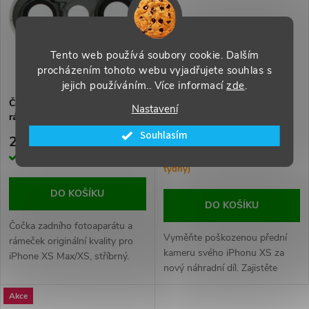
t
ů
ů
Tento web používá soubory cookie. Dalším
procházením tohoto webu vyjadřujete souhlas s
jejich používáním.. Více informací
zde
.
Čočka zadního fotoaparátu a
Přední kamera pro iPhone XS
Nastavení
rámeček pro iPhone XS
ORI
Max/XS stříbrný Ori
Souhlasím
249 Kč
209 Kč
Skladem
Na Objednávku (dodání 1-3
týdny)
DO KOŠÍKU
DO KOŠÍKU
Čočka zadního fotoaparátu a
Vyměňte poškozenou přední
rámeček originální kvality pro
kameru svého iPhonu XS za
iPhone XS Max/XS, stříbrný.
nový náhradní díl. Zajistěte
ostré selfie a plynulé
Akce
videohovory.