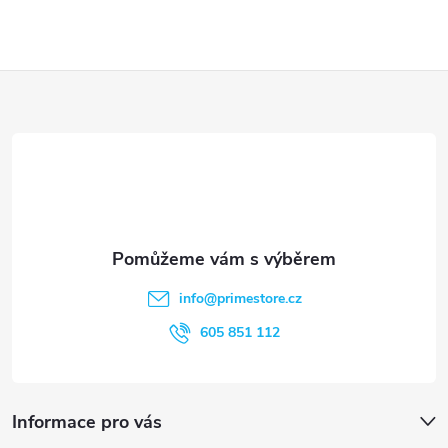
v
k
Z
y
á
v
ý
p
p
a
i
t
s
info
@
primestore.cz
í
605 851 112
u
Informace pro vás