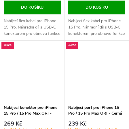
DO KOŠÍKU
DO KOŠÍKU
Nabíjecí flex kabel pro iPhone
Nabíjecí flex kabel pro iPhone
15 Pro. Náhradní díl s USB-C
15 Pro. Náhradní díl s USB-C
konektorem pro obnovu funkce
konektorem pro obnovu funkce
nabíjení a přenosu dat. Vhodný
nabíjení, datového přenosu a
Akce
Akce
při poškození konektoru,
připojení k příslušenství. Ideální
výpadcích napájení nebo
při poškození portu nebo
nefunkční synchronizaci.
výpadcích napájení.
Nabíjecí konektor pro iPhone
Nabíjecí port pro iPhone 15
15 Pro / 15 Pro Max ORI -
Pro / 15 Pro Max ORI - Černá
Modrá Titanová
Titanová
269 Kč
239 Kč