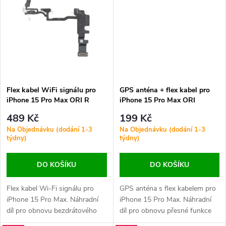
t
původního kabelu.
poškození kabelu při opravě
zařízení.
ů
ů
Flex kabel WiFi signálu pro
GPS anténa + flex kabel pro
iPhone 15 Pro Max ORI R
iPhone 15 Pro Max ORI
489 Kč
199 Kč
Na Objednávku (dodání 1-3
Na Objednávku (dodání 1-3
týdny)
týdny)
DO KOŠÍKU
DO KOŠÍKU
Flex kabel Wi-Fi signálu pro
GPS anténa s flex kabelem pro
iPhone 15 Pro Max. Náhradní
iPhone 15 Pro Max. Náhradní
díl pro obnovu bezdrátového
díl pro obnovu přesné funkce
připojení k Wi‑Fi sítím. Vhodný
lokalizačních služeb a navigace.