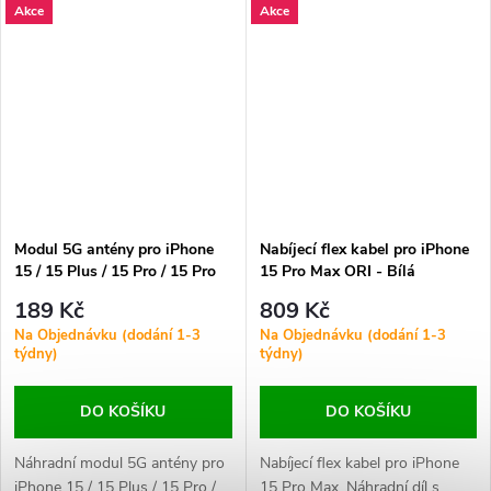
Akce
Akce
při nestabilním signálu,
Vhodný při výpadcích signálu,
výpadcích připojení nebo
pomalém určování polohy nebo
poškození původního kabelu.
poškození anténního modulu.
Modul 5G antény pro iPhone
Nabíjecí flex kabel pro iPhone
15 / 15 Plus / 15 Pro / 15 Pro
15 Pro Max ORI - Bílá
Max ORI
Titanová
189 Kč
809 Kč
Na Objednávku (dodání 1-3
Na Objednávku (dodání 1-3
týdny)
týdny)
DO KOŠÍKU
DO KOŠÍKU
Náhradní modul 5G antény pro
Nabíjecí flex kabel pro iPhone
iPhone 15 / 15 Plus / 15 Pro /
15 Pro Max. Náhradní díl s