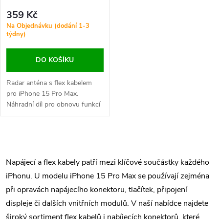
359 Kč
Na Objednávku (dodání 1-3
týdny)
DO KOŠÍKU
Radar anténa s flex kabelem
pro iPhone 15 Pro Max.
Náhradní díl pro obnovu funkcí
souvisejících s přesnou
lokalizací, prostorovým
vnímáním a bezkontaktní
O
komunikací. Vhodné při
výpadcích UWB signálu nebo
v
Napájecí a flex kabely patří mezi klíčové součástky každého
poškození původního kabelu.
iPhonu. U modelu iPhone 15 Pro Max se používají zejména
l
při opravách napájecího konektoru, tlačítek, připojení
á
displeje či dalších vnitřních modulů. V naší nabídce najdete
široký sortiment flex kabelů i nabíjecích konektorů, které