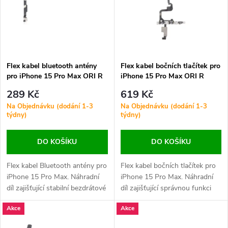
p
Abecedně
n
i
í
s
p
Flex kabel bluetooth antény
Flex kabel bočních tlačítek pro
pro iPhone 15 Pro Max ORI R
iPhone 15 Pro Max ORI R
p
r
289 Kč
619 Kč
r
Na Objednávku (dodání 1-3
Na Objednávku (dodání 1-3
týdny)
týdny)
o
o
DO KOŠÍKU
DO KOŠÍKU
d
d
Flex kabel Bluetooth antény pro
Flex kabel bočních tlačítek pro
u
iPhone 15 Pro Max. Náhradní
iPhone 15 Pro Max. Náhradní
u
díl zajišťující stabilní bezdrátové
díl zajišťující správnou funkci
k
připojení k Bluetooth zařízením.
tlačítek hlasitosti, zapínání a
k
Akce
Akce
Vhodný při výpadcích signálu,
akčního tlačítka. Vhodný při
t
slabém spojení nebo poškození
výpadku odezvy nebo