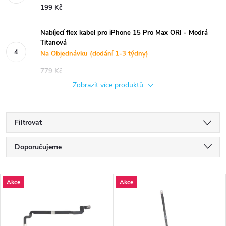
199 Kč
Nabíjecí flex kabel pro iPhone 15 Pro Max ORI - Modrá
Titanová
Na Objednávku (dodání 1-3 týdny)
779 Kč
Zobrazit více produktů
Filtrovat
Ř
Doporučujeme
a
Nejlevnější
V
Akce
Akce
Nejdražší
z
ý
Nejprodávanější
e