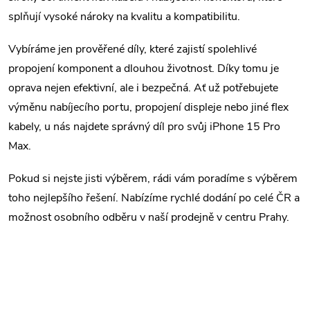
d
splňují vysoké nároky na kvalitu a kompatibilitu.
a
Vybíráme jen prověřené díly, které zajistí spolehlivé
c
propojení komponent a dlouhou životnost. Díky tomu je
í
oprava nejen efektivní, ale i bezpečná. Ať už potřebujete
výměnu nabíjecího portu, propojení displeje nebo jiné flex
p
kabely, u nás najdete správný díl pro svůj iPhone 15 Pro
r
Max.
v
Pokud si nejste jisti výběrem, rádi vám poradíme s výběrem
k
toho nejlepšího řešení. Nabízíme rychlé dodání po celé ČR a
možnost osobního odběru v naší prodejně v centru Prahy.
y
v
ý