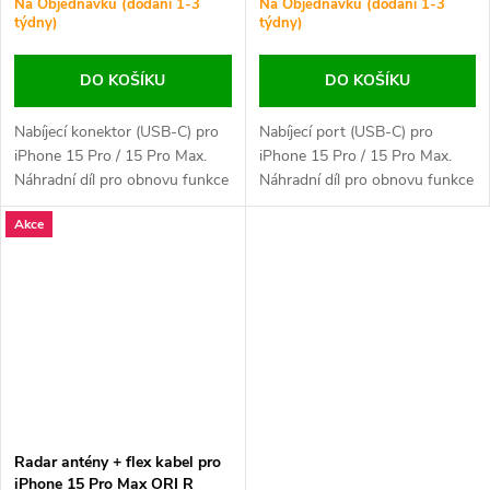
Na Objednávku (dodání 1-3
Na Objednávku (dodání 1-3
týdny)
týdny)
DO KOŠÍKU
DO KOŠÍKU
Nabíjecí konektor (USB-C) pro
Nabíjecí port (USB-C) pro
iPhone 15 Pro / 15 Pro Max.
iPhone 15 Pro / 15 Pro Max.
Náhradní díl pro obnovu funkce
Náhradní díl pro obnovu funkce
nabíjení a datového přenosu.
nabíjení a datového přenosu.
Akce
Vhodný při mechanickém
Vhodný při výpadcích napájení,
poškození portu, výpadcích
mechanickém poškození
napájení nebo problémech se
konektoru nebo nefunkční
synchronizací.
synchronizaci s počítačem.
Radar antény + flex kabel pro
iPhone 15 Pro Max ORI R