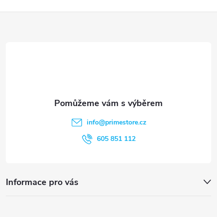
p
i
Z
s
á
u
p
a
t
info
@
primestore.cz
í
605 851 112
Informace pro vás