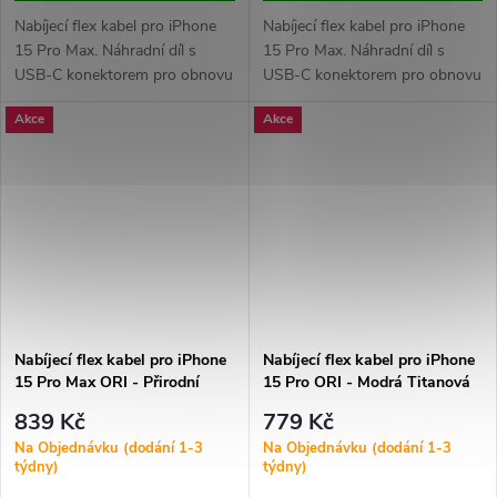
Nabíjecí flex kabel pro iPhone
Nabíjecí flex kabel pro iPhone
15 Pro Max. Náhradní díl s
15 Pro Max. Náhradní díl s
USB-C konektorem pro obnovu
USB-C konektorem pro obnovu
funkce nabíjení a datového
funkce nabíjení a datového
Akce
Akce
přenosu. Vhodný při poškození
přenosu. Vhodný při poškození
portu, výpadcích napájení nebo
portu, výpadcích napájení nebo
nefunkční synchronizaci.
nefunkční synchronizaci.
Nabíjecí flex kabel pro iPhone
Nabíjecí flex kabel pro iPhone
15 Pro Max ORI - Přirodní
15 Pro ORI - Modrá Titanová
Titanová
839 Kč
779 Kč
Na Objednávku (dodání 1-3
Na Objednávku (dodání 1-3
týdny)
týdny)