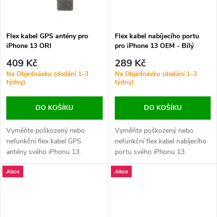
Flex kabel GPS antény pro
Flex kabel nabíjecího portu
iPhone 13 ORI
pro iPhone 13 OEM - Bílý
409 Kč
289 Kč
Na Objednávku (dodání 1-3
Na Objednávku (dodání 1-3
týdny)
týdny)
DO KOŠÍKU
DO KOŠÍKU
Vyměňte poškozený nebo
Vyměňte poškozený nebo
nefunkční flex kabel GPS
nefunkční flex kabel nabíjecího
antény svého iPhonu 13.
portu svého iPhonu 13.
Zajistěte přesnou polohu a
Zajistěte stabilní nabíjení a
Akce
Akce
stabilní navigaci.
spolehlivý přenos dat.