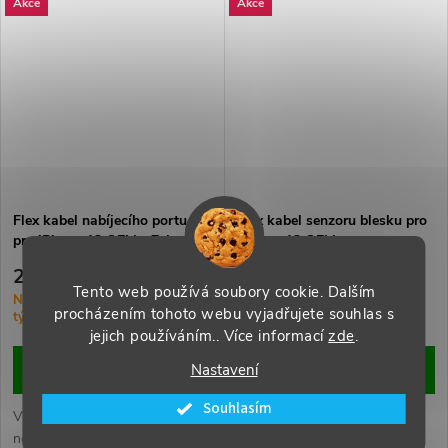
Akce
Akce
spolehlivý přenos dat.
spolehlivý přenos dat.
Flex kabel nabíjecího portu
Flex kabel senzoru blesku pro
pro iPhone 13 OEM - Zelený
iPhone 13 OEM
289 Kč
439 Kč
Tento web používá soubory cookie. Dalším
Na Objednávku (dodání 1-3
Na Objednávku (dodání 1-3
procházením tohoto webu vyjadřujete souhlas s
týdny)
týdny)
jejich používáním.. Více informací
zde
.
Nastavení
DO KOŠÍKU
DO KOŠÍKU
Souhlasím
Vyměňte poškozený nebo
Vyměňte poškozený nebo
nefunkční flex kabel nabíjecího
nefunkční flex kabel senzoru