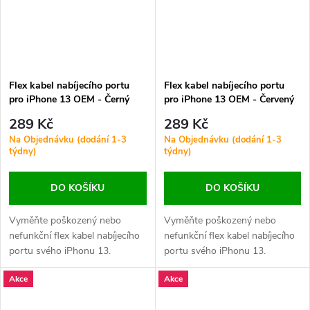
Flex kabel nabíjecího portu
Flex kabel nabíjecího portu
pro iPhone 13 OEM - Černý
pro iPhone 13 OEM - Červený
289 Kč
289 Kč
Na Objednávku (dodání 1-3
Na Objednávku (dodání 1-3
týdny)
týdny)
DO KOŠÍKU
DO KOŠÍKU
Vyměňte poškozený nebo
Vyměňte poškozený nebo
nefunkční flex kabel nabíjecího
nefunkční flex kabel nabíjecího
portu svého iPhonu 13.
portu svého iPhonu 13.
Zajistěte stabilní nabíjení a
Zajistěte stabilní nabíjení a
Akce
Akce
spolehlivý přenos dat.
spolehlivý přenos dat.