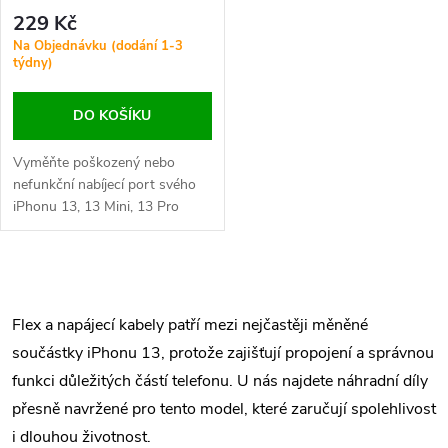
ORI - Růžový
229 Kč
Na Objednávku (dodání 1-3
týdny)
DO KOŠÍKU
Vyměňte poškozený nebo
nefunkční nabíjecí port svého
iPhonu 13, 13 Mini, 13 Pro
nebo 13 Pro Max. Zajistěte
stabilní nabíjení a spolehlivý
přenos dat.
O
v
Flex a napájecí kabely patří mezi nejčastěji měněné
součástky iPhonu 13, protože zajišťují propojení a správnou
l
funkci důležitých částí telefonu. U nás najdete náhradní díly
á
přesně navržené pro tento model, které zaručují spolehlivost
i dlouhou životnost.