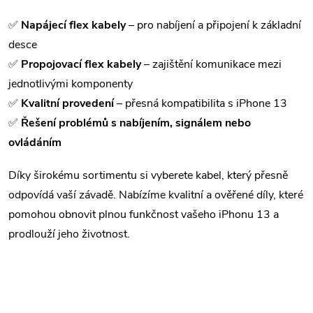
d
a
✅
Napájecí flex kabely
– pro nabíjení a připojení k základní
desce
c
✅
Propojovací flex kabely
– zajištění komunikace mezi
í
jednotlivými komponenty
✅
Kvalitní provedení
– přesná kompatibilita s iPhone 13
p
✅
Řešení problémů s nabíjením, signálem nebo
r
ovládáním
v
Díky širokému sortimentu si vyberete kabel, který přesně
k
odpovídá vaší závadě. Nabízíme kvalitní a ověřené díly, které
pomohou obnovit plnou funkčnost vašeho iPhonu 13 a
y
prodlouží jeho životnost.
v
ý
p