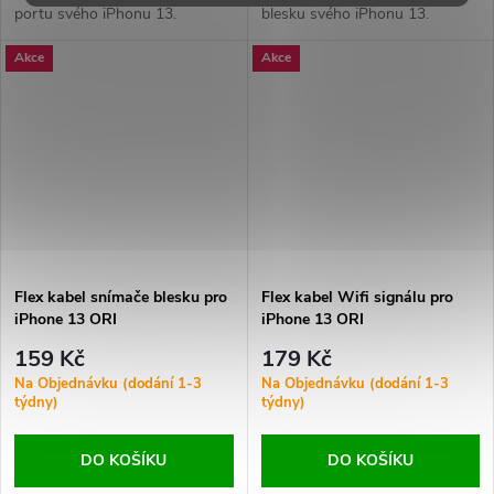
portu svého iPhonu 13.
blesku svého iPhonu 13.
Zajistěte stabilní nabíjení a
Zajistěte správnou funkčnost
Akce
Akce
spolehlivý přenos dat.
LED blesku pro jasné fotografie
a videa i za zhoršených
světelných podmínek.
Flex kabel snímače blesku pro
Flex kabel Wifi signálu pro
iPhone 13 ORI
iPhone 13 ORI
159 Kč
179 Kč
Na Objednávku (dodání 1-3
Na Objednávku (dodání 1-3
týdny)
týdny)
DO KOŠÍKU
DO KOŠÍKU