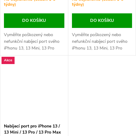
týdny)
týdny)
DO KOŠÍKU
DO KOŠÍKU
Vyměňte poškozený nebo
Vyměňte poškozený nebo
nefunkční nabíjecí port svého
nefunkční nabíjecí port svého
iPhonu 13, 13 Mini, 13 Pro
iPhonu 13, 13 Mini, 13 Pro
nebo 13 Pro Max. Zajistěte
nebo 13 Pro Max. Zajistěte
Akce
stabilní nabíjení a spolehlivý
stabilní nabíjení a spolehlivý
přenos dat.
přenos dat.
Nabíjecí port pro iPhone 13 /
13 Mini / 13 Pro / 13 Pro Max