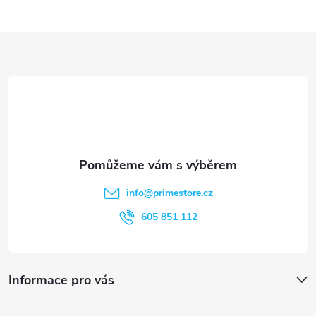
i
Z
s
á
u
p
a
t
info
@
primestore.cz
í
605 851 112
Informace pro vás