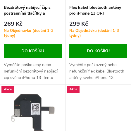
s
p
Bezdrátový nabíjecí čip s
Flex kabel bluetooth antény
postranními tlačítky a
pro iPhone 13 ORI
p
napájecím flex kabelem pro
r
269 Kč
299 Kč
iPhone 13 ORI
r
Na Objednávku (dodání 1-3
Na Objednávku (dodání 1-3
týdny)
týdny)
o
o
DO KOŠÍKU
DO KOŠÍKU
d
d
Vyměňte poškozený nebo
Vyměňte poškozený nebo
u
nefunkční bezdrátový nabíjecí
nefunkční flex kabel Bluetooth
u
čip svého iPhonu 13. Tento
antény svého iPhonu 13.
k
modul obsahuje také postranní
Zajistěte stabilní připojení k
k
Akce
Akce
tlačítka a napájecí flex kabel,
bezdrátovým zařízením a
t
které zajistí správné fungování
plynulé fungování Bluetooth
t
zařízení.
funkcí.
ů
ů