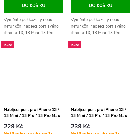
DO KOŠÍKU
DO KOŠÍKU
Vyměňte poškozený nebo
Vyměňte poškozený nebo
nefunkční nabíjecí port svého
nefunkční nabíjecí port svého
iPhonu 13, 13 Mini, 13 Pro
iPhonu 13, 13 Mini, 13 Pro
nebo 13 Pro Max. Zajistěte
nebo 13 Pro Max. Zajistěte
Akce
Akce
stabilní nabíjení a spolehlivý
stabilní nabíjení a spolehlivý
přenos dat.
přenos dat.
Nabíjecí port pro iPhone 13 /
Nabíjecí port pro iPhone 13 /
13 Mini / 13 Pro / 13 Pro Max
13 Mini / 13 Pro / 13 Pro Max
ORI - Červený
ORI - Modrý
229 Kč
239 Kč
Na Objednávku (dodání 1-3
Na Objednávku (dodání 1-3