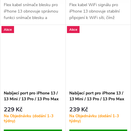
Flex kabel snímače blesku pro
Flex kabel WiFi signálu pro
iPhone 13 obnovuje správnou
iPhone 13 obnovuje stabilní
funkci snímače blesku a
připojení k WiFi síti, čímž
připojení k základní desce
zajišťuje plynulé internetové
Akce
Akce
telefonu, což umožňuje správné
připojení a lepší výkon zařízení.
fungování fotoaparátu a dalších
funkcí.
Nabíjecí port pro iPhone 13 /
Nabíjecí port pro iPhone 13 /
13 Mini / 13 Pro / 13 Pro Max
13 Mini / 13 Pro / 13 Pro Max
ORI - Bílý
ORI - Černý
229 Kč
239 Kč
Na Objednávku (dodání 1-3
Na Objednávku (dodání 1-3
týdny)
týdny)