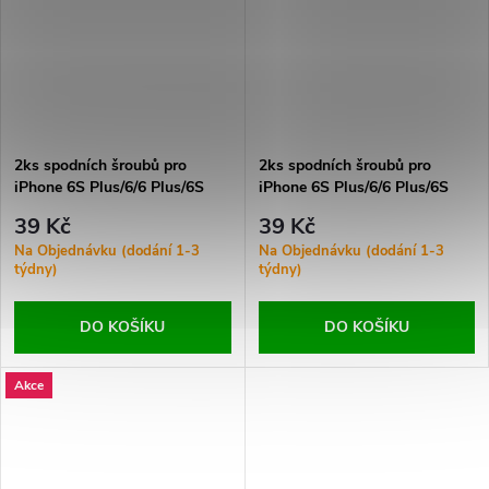
2ks spodních šroubů pro
2ks spodních šroubů pro
iPhone 6S Plus/6/6 Plus/6S
iPhone 6S Plus/6/6 Plus/6S
Gold Ori
White Ori
39 Kč
39 Kč
Na Objednávku (dodání 1-3
Na Objednávku (dodání 1-3
týdny)
týdny)
DO KOŠÍKU
DO KOŠÍKU
Akce