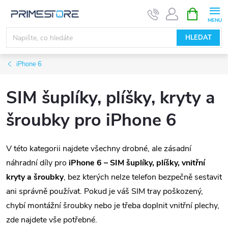
Přejít
NÁKUPNÍ
KOŠÍK
na
obsah
HLEDAT
iPhone 6
SIM šuplíky, plíšky, kryty a
šroubky pro iPhone 6
V této kategorii najdete všechny drobné, ale zásadní
náhradní díly pro
iPhone 6 – SIM šuplíky, plíšky, vnitřní
kryty a šroubky
, bez kterých nelze telefon bezpečně sestavit
ani správně používat. Pokud je váš SIM tray poškozený,
chybí montážní šroubky nebo je třeba doplnit vnitřní plechy,
zde najdete vše potřebné.