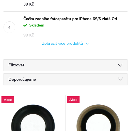
39 Kč
Čočka zadního fotoaparátu pro iPhone 6S/6 zlatá Ori
Skladem
99 Kč
Zobrazit více produktů
Filtrovat
Ř
Doporučujeme
a
Nejlevnější
V
Akce
Akce
Nejdražší
z
ý
Nejprodávanější
e
p
Abecedně