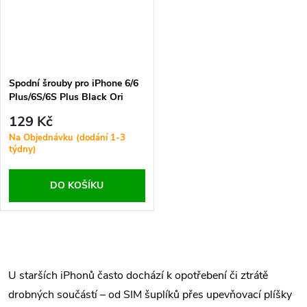
Spodní šrouby pro iPhone 6/6
Plus/6S/6S Plus Black Ori
129 Kč
Na Objednávku (dodání 1-3
týdny)
DO KOŠÍKU
O
v
U starších iPhonů často dochází k opotřebení či ztrátě
drobných součástí – od SIM šuplíků přes upevňovací plíšky
l