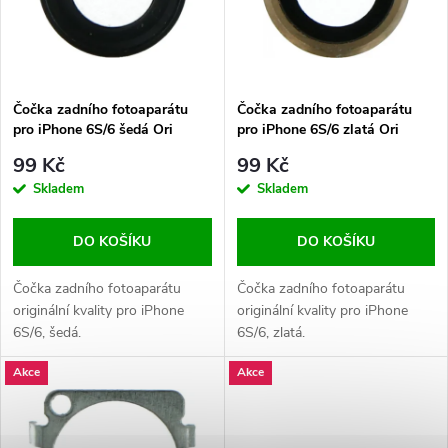
n
i
í
s
p
Čočka zadního fotoaparátu
Čočka zadního fotoaparátu
pro iPhone 6S/6 šedá Ori
pro iPhone 6S/6 zlatá Ori
p
r
99 Kč
99 Kč
r
Skladem
Skladem
o
o
DO KOŠÍKU
DO KOŠÍKU
d
d
Čočka zadního fotoaparátu
Čočka zadního fotoaparátu
u
originální kvality pro iPhone
originální kvality pro iPhone
6S/6, šedá.
6S/6, zlatá.
u
k
Akce
Akce
k
t