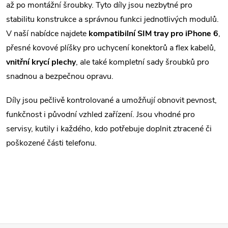
až po montážní šroubky. Tyto díly jsou nezbytné pro
á
stabilitu konstrukce a správnou funkci jednotlivých modulů.
V naší nabídce najdete
kompatibilní SIM tray pro iPhone 6
,
d
přesné kovové plíšky pro uchycení konektorů a flex kabelů,
a
vnitřní krycí plechy
, ale také kompletní sady šroubků pro
c
snadnou a bezpečnou opravu.
í
Díly jsou pečlivě kontrolované a umožňují obnovit pevnost,
funkčnost i původní vzhled zařízení. Jsou vhodné pro
p
servisy, kutily i každého, kdo potřebuje doplnit ztracené či
r
poškozené části telefonu.
v
k
y
v