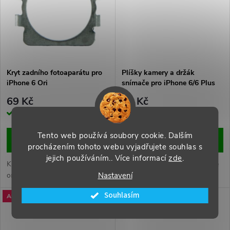
t
ů
ů
Kryt zadního fotoaparátu pro
Plíšky kamery a držák
iPhone 6 Ori
snímače pro iPhone 6/6 Plus
HQ
69 Kč
39 Kč
Skladem
Skladem
Tento web používá soubory cookie. Dalším
DO KOŠÍKU
DO KOŠÍKU
procházením tohoto webu vyjadřujete souhlas s
jejich používáním.. Více informací
zde
.
Kryt zadního fotoaparátu
Plíšky kamery a držák snímače
Nastavení
originální kvality pro iPhone 6
pro iPhone 6/6 Plus.
Souhlasím
Akce
Akce