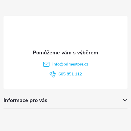
Z
ý
á
p
p
i
s
a
u
t
info
@
primestore.cz
í
605 851 112
Informace pro vás