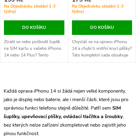
Na Objednávku (dodání 1-3
Na Objednávku (dodání 1-3
týdny)
týdny)
DO KOŠÍKU
DO KOŠÍKU
Ztratil se nebo poškodil šuplík
Chystáš se na opravu iPhonu
na SIM kartu u vašeho iPhonu
14 a chybí ti vnitřní krycí plíšky?
14 nebo 14 Plus? Tento
Tato kompletní sada obsahuje
náhradní díl zajistí bezpečné
vnitřní kovové držáky a stínicí
uchycení SIM karty v zařízení a
kryty potřebné pro správné
plnou funkčnost mobilního
uchycení a ochranu
O
připojení. K dispozici v
komponentů při opětovném
barevných variantách
sestavení zařízení.
v
Každá oprava iPhonu 14 si žádá nejen velké komponenty,
odpovídajících...
jako je displej nebo baterie, ale i menší části, které jsou pro
l
správnou funkci telefonu stejně důležité. Patří sem
SIM
á
šuplíky, upevňovací plíšky, ovládací tlačítka a šroubky
,
bez kterých nelze zařízení zkompletovat nebo zajistit jeho
d
plnou funkčnost.