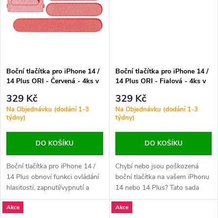
ů
telefonu.
telefonu.
ů
Boční tlačítka pro iPhone 14 /
Boční tlačítka pro iPhone 14 /
14 Plus ORI - Červená - 4ks v
14 Plus ORI - Fialová - 4ks v
sadě
jedné sadě
329 Kč
329 Kč
Na Objednávku (dodání 1-3
Na Objednávku (dodání 1-3
týdny)
týdny)
DO KOŠÍKU
DO KOŠÍKU
Boční tlačítka pro iPhone 14 /
Chybí nebo jsou poškozená
14 Plus obnoví funkci ovládání
boční tlačítka na vašem iPhonu
hlasitosti, zapnutí/vypnutí a
14 nebo 14 Plus? Tato sada
přepnutí do tichého režimu.
obsahuje náhradní tlačítka pro
Akce
Akce
Ideální pro opravy nefunkčních
ovládání hlasitosti, napájení a