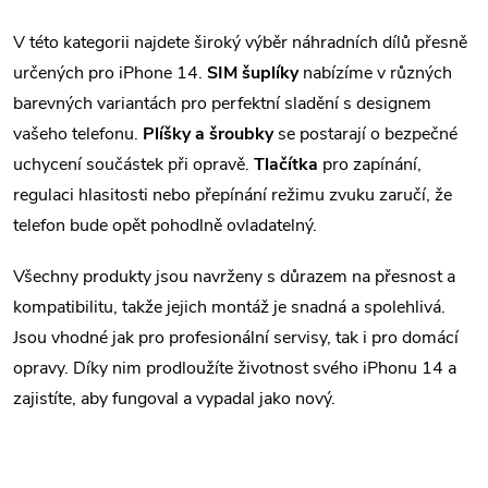
a
V této kategorii najdete široký výběr náhradních dílů přesně
c
určených pro iPhone 14.
SIM šuplíky
nabízíme v různých
í
barevných variantách pro perfektní sladění s designem
vašeho telefonu.
Plíšky a šroubky
se postarají o bezpečné
p
uchycení součástek při opravě.
Tlačítka
pro zapínání,
r
regulaci hlasitosti nebo přepínání režimu zvuku zaručí, že
v
telefon bude opět pohodlně ovladatelný.
k
Všechny produkty jsou navrženy s důrazem na přesnost a
kompatibilitu, takže jejich montáž je snadná a spolehlivá.
y
Jsou vhodné jak pro profesionální servisy, tak i pro domácí
v
opravy. Díky nim prodloužíte životnost svého iPhonu 14 a
zajistíte, aby fungoval a vypadal jako nový.
ý
p