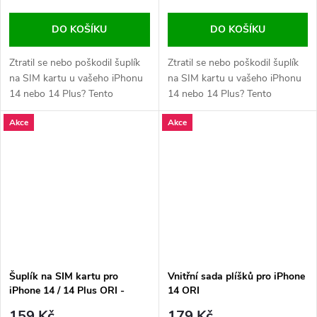
DO KOŠÍKU
DO KOŠÍKU
Ztratil se nebo poškodil šuplík
Ztratil se nebo poškodil šuplík
na SIM kartu u vašeho iPhonu
na SIM kartu u vašeho iPhonu
14 nebo 14 Plus? Tento
14 nebo 14 Plus? Tento
náhradní díl zajistí bezpečné
náhradní díl zajistí bezpečné
Akce
Akce
uchycení SIM karty v zařízení a
uchycení SIM karty v zařízení a
plnou funkčnost mobilního
plnou funkčnost mobilního
připojení. K dispozici v
připojení. K dispozici v
barevných variantách
barevných variantách
odpovídajících...
odpovídajících...
Šuplík na SIM kartu pro
Vnitřní sada plíšků pro iPhone
iPhone 14 / 14 Plus ORI -
14 ORI
Modrý
159 Kč
179 Kč