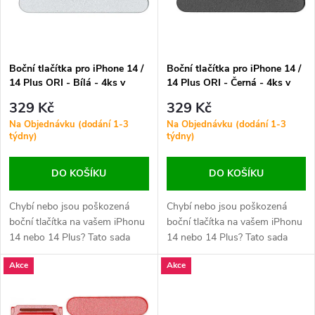
n
i
í
s
p
Boční tlačítka pro iPhone 14 /
Boční tlačítka pro iPhone 14 /
14 Plus ORI - Bílá - 4ks v
14 Plus ORI - Černá - 4ks v
p
jedné sadě
jedné sadě
r
329 Kč
329 Kč
r
Na Objednávku (dodání 1-3
Na Objednávku (dodání 1-3
týdny)
týdny)
o
o
DO KOŠÍKU
DO KOŠÍKU
d
d
Chybí nebo jsou poškozená
Chybí nebo jsou poškozená
u
boční tlačítka na vašem iPhonu
boční tlačítka na vašem iPhonu
u
14 nebo 14 Plus? Tato sada
14 nebo 14 Plus? Tato sada
k
obsahuje náhradní tlačítka pro
obsahuje náhradní tlačítka pro
k
Akce
Akce
ovládání hlasitosti, napájení a
ovládání hlasitosti, napájení a
t
tichého režimu – v provedení
tichého režimu – v provedení
t
odpovídajícím originálu a v
odpovídajícím originálu a v
barvách ladících s tělem
barvách ladících s tělem