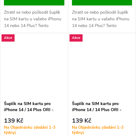
Ztratil se nebo poškodil šuplík
Ztratil se nebo poškodil šuplík
na SIM kartu u vašeho iPhonu
na SIM kartu u vašeho iPhonu
14 nebo 14 Plus? Tento
14 nebo 14 Plus? Tento
náhradní díl zajistí bezpečné
náhradní díl zajistí bezpečné
Akce
Akce
uchycení SIM karty v zařízení a
uchycení SIM karty v zařízení a
plnou funkčnost mobilního
plnou funkčnost mobilního
připojení. K dispozici v
připojení. K dispozici v
barevných variantách
barevných variantách
odpovídajících...
odpovídajících...
Šuplík na SIM kartu pro
Šuplík na SIM kartu pro
iPhone 14 / 14 Plus ORI -
iPhone 14 / 14 Plus ORI -
Červený
Fialový
139 Kč
139 Kč
Na Objednávku (dodání 1-3
Na Objednávku (dodání 1-3
týdny)
týdny)