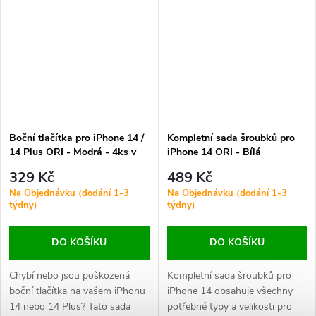
nebo poškozených tlačítek.
tichého režimu – v provedení
odpovídajícím originálu a v
barvách ladících s tělem
telefonu.
Boční tlačítka pro iPhone 14 /
Kompletní sada šroubků pro
14 Plus ORI - Modrá - 4ks v
iPhone 14 ORI - Bílá
jedné sadě
329 Kč
489 Kč
Na Objednávku (dodání 1-3
Na Objednávku (dodání 1-3
týdny)
týdny)
DO KOŠÍKU
DO KOŠÍKU
Chybí nebo jsou poškozená
Kompletní sada šroubků pro
boční tlačítka na vašem iPhonu
iPhone 14 obsahuje všechny
14 nebo 14 Plus? Tato sada
potřebné typy a velikosti pro