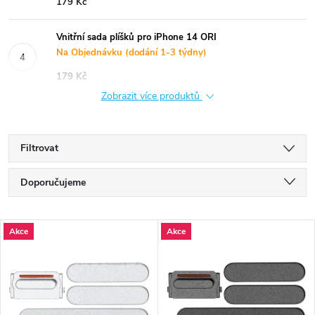
179 Kč
Vnitřní sada plíšků pro iPhone 14 ORI
Na Objednávku (dodání 1-3 týdny)
179 Kč
Zobrazit více produktů
Filtrovat
Ř
Doporučujeme
a
Nejlevnější
V
Akce
Akce
Nejdražší
z
ý
Nejprodávanější
e
p
Abecedně