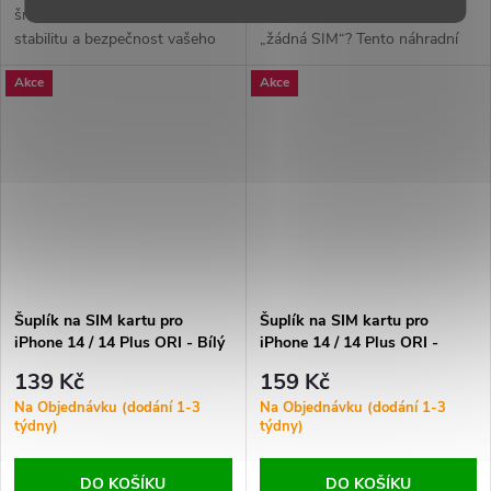
šroubky mohou ovlivnit
kartu, ztrácí signál nebo hlásí
stabilitu a bezpečnost vašeho
„žádná SIM“? Tento náhradní
iPhonu 14. Tato kompletní sada
modul čtečky SIM karet
Akce
Akce
obsahuje veškeré vnitřní i vnější
obnovuje správnou funkci slotu
šroubky potřebné pro opravy a
a propojení se základní deskou.
opětovné sestavení zařízení
Řešení pro poruchy připojení k
podle originálních specifikací.
síti.
Šuplík na SIM kartu pro
Šuplík na SIM kartu pro
iPhone 14 / 14 Plus ORI - Bílý
iPhone 14 / 14 Plus ORI -
Černý
139 Kč
159 Kč
Na Objednávku (dodání 1-3
Na Objednávku (dodání 1-3
týdny)
týdny)
DO KOŠÍKU
DO KOŠÍKU