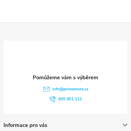
i
s
u
Z
á
p
a
t
info
@
primestore.cz
í
605 851 112
Informace pro vás