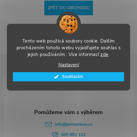
ZPĚT DO OBCHODU
Tento web používá soubory cookie. Dalším
procházením tohoto webu vyjadřujete souhlas s
jejich používáním.. Více informací
zde
.
Z
Nastavení
á
Souhlasím
p
a
t
info
@
primestore.cz
605 851 112