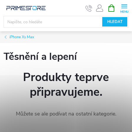
Přejít
NÁKUPNÍ
KOŠÍK
na
obsah
HLEDAT
iPhone Xs Max
Těsnění a lepení
Produkty teprve
připravujeme.
Můžete se ale podívat na ostatní kategorie.