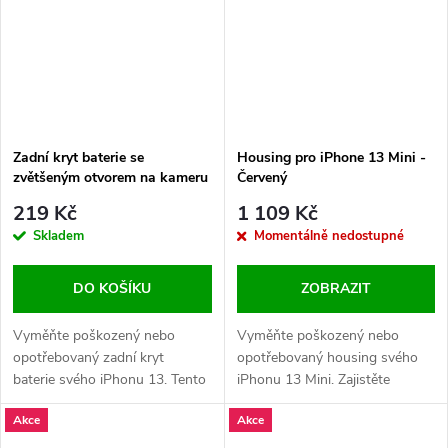
Zadní kryt baterie se
Housing pro iPhone 13 Mini -
zvětšeným otvorem na kameru
Červený
pro iPhone 13 OEM - Růžový
219 Kč
1 109 Kč
Skladem
Momentálně nedostupné
DO KOŠÍKU
ZOBRAZIT
Vyměňte poškozený nebo
Vyměňte poškozený nebo
opotřebovaný zadní kryt
opotřebovaný housing svého
baterie svého iPhonu 13. Tento
iPhonu 13 Mini. Zajistěte
náhradní kryt se zvětšeným
perfektní vzhled a ochranu
Akce
Akce
otvorem na kameru zajistí
vnitřních komponent vašeho
dokonalý vzhled a ochranu
zařízení.