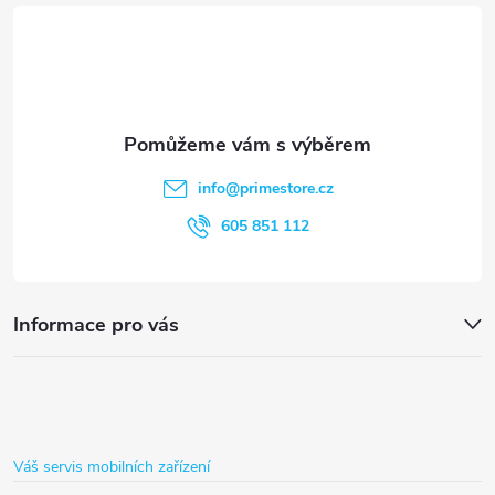
á
p
a
t
info
@
primestore.cz
í
605 851 112
Informace pro vás
Váš servis mobilních zařízení