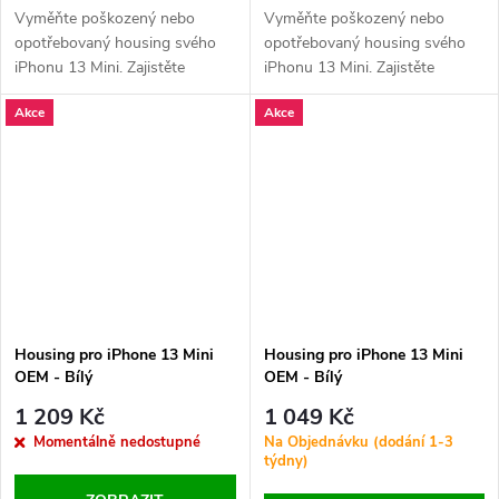
Vyměňte poškozený nebo
Vyměňte poškozený nebo
opotřebovaný housing svého
opotřebovaný housing svého
iPhonu 13 Mini. Zajistěte
iPhonu 13 Mini. Zajistěte
perfektní vzhled a ochranu
perfektní vzhled a ochranu
Akce
Akce
vnitřních komponent vašeho
vnitřních komponent vašeho
zařízení.
zařízení.
Housing pro iPhone 13 Mini
Housing pro iPhone 13 Mini
OEM - Bílý
OEM - Bílý
1 209 Kč
1 049 Kč
Momentálně nedostupné
Na Objednávku (dodání 1-3
týdny)