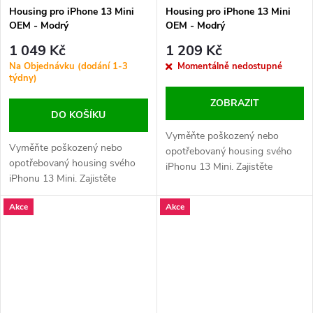
Housing pro iPhone 13 Mini
Housing pro iPhone 13 Mini
OEM - Modrý
OEM - Modrý
1 049 Kč
1 209 Kč
Na Objednávku (dodání 1-3
Momentálně nedostupné
týdny)
ZOBRAZIT
DO KOŠÍKU
Vyměňte poškozený nebo
Vyměňte poškozený nebo
opotřebovaný housing svého
opotřebovaný housing svého
iPhonu 13 Mini. Zajistěte
iPhonu 13 Mini. Zajistěte
perfektní vzhled a ochranu
perfektní vzhled a ochranu
vnitřních komponent vašeho
Akce
Akce
vnitřních komponent vašeho
zařízení.
zařízení.