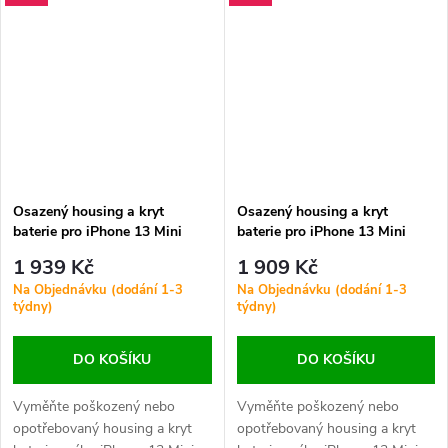
bezdrátového nabíjení a
součásti pro snadnou opravu a
kompatibilitu s MagSafe
obnovu vzhledu zařízení.
příslušenstvím.
Osazený housing a kryt
Osazený housing a kryt
baterie pro iPhone 13 Mini
baterie pro iPhone 13 Mini
OEM - Černý
OEM - Červený
1 939 Kč
1 909 Kč
Na Objednávku (dodání 1-3
Na Objednávku (dodání 1-3
týdny)
týdny)
DO KOŠÍKU
DO KOŠÍKU
Vyměňte poškozený nebo
Vyměňte poškozený nebo
opotřebovaný housing a kryt
opotřebovaný housing a kryt