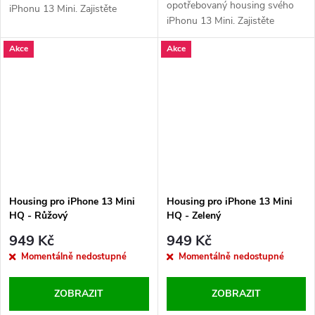
opotřebovaný housing svého
iPhonu 13 Mini. Zajistěte
iPhonu 13 Mini. Zajistěte
perfektní vzhled a ochranu
perfektní vzhled a ochranu
vnitřních komponent vašeho
Akce
Akce
vnitřních komponent vašeho
zařízení.
zařízení.
Housing pro iPhone 13 Mini
Housing pro iPhone 13 Mini
HQ - Růžový
HQ - Zelený
949 Kč
949 Kč
Momentálně nedostupné
Momentálně nedostupné
ZOBRAZIT
ZOBRAZIT