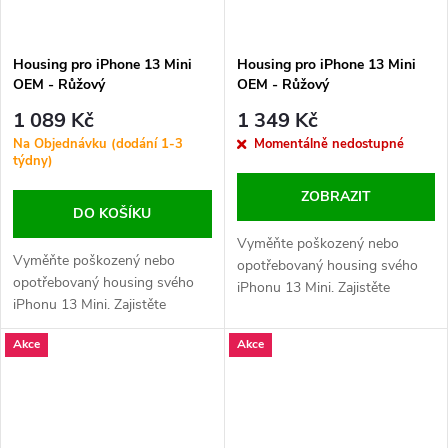
Housing pro iPhone 13 Mini
Housing pro iPhone 13 Mini
OEM - Růžový
OEM - Růžový
1 089 Kč
1 349 Kč
Na Objednávku (dodání 1-3
Momentálně nedostupné
týdny)
ZOBRAZIT
DO KOŠÍKU
Vyměňte poškozený nebo
Vyměňte poškozený nebo
opotřebovaný housing svého
opotřebovaný housing svého
iPhonu 13 Mini. Zajistěte
iPhonu 13 Mini. Zajistěte
perfektní vzhled a ochranu
perfektní vzhled a ochranu
vnitřních komponent vašeho
Akce
Akce
vnitřních komponent vašeho
zařízení.
zařízení.