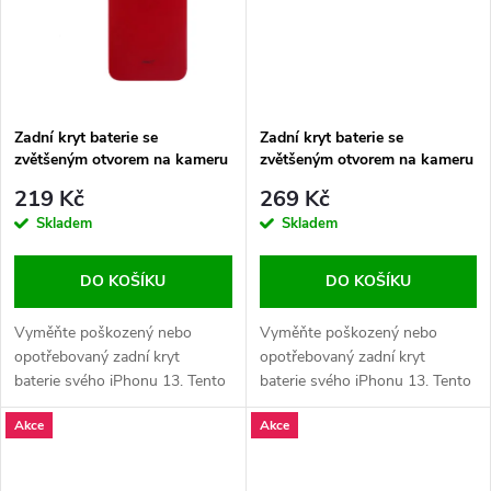
ů
ů
Zadní kryt baterie se
Zadní kryt baterie se
zvětšeným otvorem na kameru
zvětšeným otvorem na kameru
pro iPhone 13 OEM - Červený
pro iPhone 13 OEM - Modrý
219 Kč
269 Kč
Skladem
Skladem
DO KOŠÍKU
DO KOŠÍKU
Vyměňte poškozený nebo
Vyměňte poškozený nebo
opotřebovaný zadní kryt
opotřebovaný zadní kryt
baterie svého iPhonu 13. Tento
baterie svého iPhonu 13. Tento
náhradní kryt se zvětšeným
náhradní kryt se zvětšeným
Akce
Akce
otvorem na kameru zajistí
otvorem na kameru zajistí
dokonalý vzhled a ochranu
dokonalý vzhled a ochranu
vašeho zařízení.
vašeho zařízení.