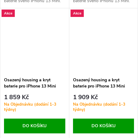
baterie svého iPhonu 13 Mini.
baterie svého iPhonu 13 Mini.
Tento kompletně osazený zadní
Tento kompletně osazený zadní
Akce
Akce
kryt zahrnuje všechny potřebné
kryt zahrnuje všechny potřebné
součásti pro snadnou opravu a
součásti pro snadnou opravu a
obnovu vzhledu zařízení.
obnovu vzhledu zařízení.
Osazený housing a kryt
Osazený housing a kryt
baterie pro iPhone 13 Mini
baterie pro iPhone 13 Mini
OEM - Modrý
OEM - Růžový
1 859 Kč
1 909 Kč
Na Objednávku (dodání 1-3
Na Objednávku (dodání 1-3
týdny)
týdny)
DO KOŠÍKU
DO KOŠÍKU