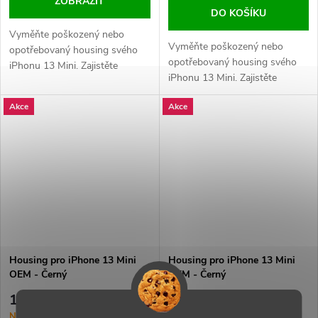
ZOBRAZIT
DO KOŠÍKU
Vyměňte poškozený nebo
Vyměňte poškozený nebo
opotřebovaný housing svého
opotřebovaný housing svého
iPhonu 13 Mini. Zajistěte
iPhonu 13 Mini. Zajistěte
perfektní vzhled a ochranu
perfektní vzhled a ochranu
vnitřních komponent vašeho
Akce
Akce
vnitřních komponent vašeho
zařízení.
zařízení.
Housing pro iPhone 13 Mini
Housing pro iPhone 13 Mini
OEM - Černý
OEM - Černý
1 049 Kč
1 219 Kč
Na Objednávku (dodání 1-3
Na Objednávku (dodání 1-3