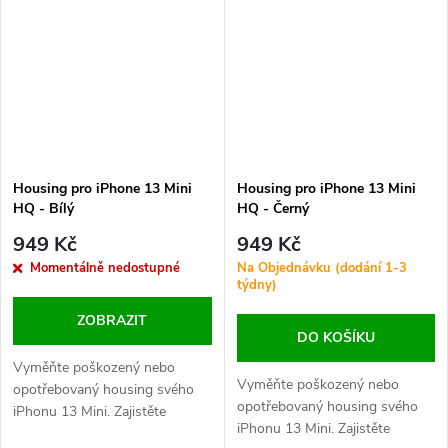
vašeho zařízení.
Housing pro iPhone 13 Mini
Housing pro iPhone 13 Mini
HQ - Bílý
HQ - Černý
949 Kč
949 Kč
Momentálně nedostupné
Na Objednávku (dodání 1-3
týdny)
ZOBRAZIT
DO KOŠÍKU
Vyměňte poškozený nebo
Vyměňte poškozený nebo
opotřebovaný housing svého
opotřebovaný housing svého
iPhonu 13 Mini. Zajistěte
iPhonu 13 Mini. Zajistěte
perfektní vzhled a ochranu