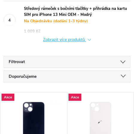
Středový rámeček s bočními tlačítky + přihrádka na kartu
SIM pro iPhone 13 Mini OEM - Modrý
Na Objednávku (dodání 1-3 týdny)
1 009 Kč
Zobrazit více produktů
Filtrovat
Ř
Doporučujeme
a
Nejlevnější
V
Akce
Akce
Nejdražší
z
ý
Nejprodávanější
e
p
Abecedně