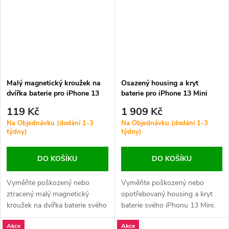
Malý magnetický kroužek na
Osazený housing a kryt
dvířka baterie pro iPhone 13
baterie pro iPhone 13 Mini
Mini ORI
OEM - Bílý
119 Kč
1 909 Kč
Na Objednávku (dodání 1-3
Na Objednávku (dodání 1-3
týdny)
týdny)
DO KOŠÍKU
DO KOŠÍKU
Vyměňte poškozený nebo
Vyměňte poškozený nebo
ztracený malý magnetický
opotřebovaný housing a kryt
kroužek na dvířka baterie svého
baterie svého iPhonu 13 Mini.
iPhonu 13 Mini. Zajistěte
Tento kompletně osazený zadní
Akce
Akce
správnou funkčnost
kryt zahrnuje všechny potřebné