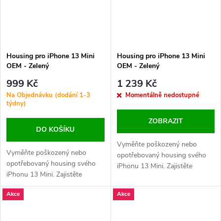
Housing pro iPhone 13 Mini
Housing pro iPhone 13 Mini
OEM - Zelený
OEM - Zelený
999 Kč
1 239 Kč
Na Objednávku (dodání 1-3
Momentálně nedostupné
týdny)
ZOBRAZIT
DO KOŠÍKU
Vyměňte poškozený nebo
Vyměňte poškozený nebo
opotřebovaný housing svého
opotřebovaný housing svého
iPhonu 13 Mini. Zajistěte
iPhonu 13 Mini. Zajistěte
perfektní vzhled a ochranu
perfektní vzhled a ochranu
vnitřních komponent vašeho
Akce
Akce
vnitřních komponent vašeho
zařízení.
zařízení.