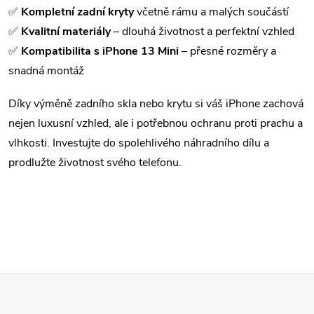
p
n
✅
Kompletní zadní kryty
včetně rámu a malých součástí
r
í
✅
Kvalitní materiály
– dlouhá životnost a perfektní vzhled
✅
Kompatibilita s iPhone 13 Mini
– přesné rozměry a
v
snadná montáž
k
Díky výměně zadního skla nebo krytu si váš iPhone zachová
y
nejen luxusní vzhled, ale i potřebnou ochranu proti prachu a
v
vlhkosti. Investujte do spolehlivého náhradního dílu a
prodlužte životnost svého telefonu.
ý
p
i
s
u
Z