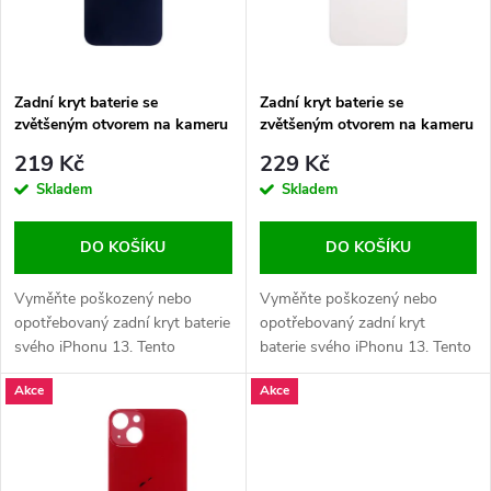
n
i
í
s
p
Zadní kryt baterie se
Zadní kryt baterie se
zvětšeným otvorem na kameru
zvětšeným otvorem na kameru
p
a lepením pro iPhone 13 Mini
pro iPhone 13 OEM - Bílý
r
219 Kč
229 Kč
OEM - Černý
r
Skladem
Skladem
o
o
DO KOŠÍKU
DO KOŠÍKU
d
d
Vyměňte poškozený nebo
Vyměňte poškozený nebo
u
opotřebovaný zadní kryt baterie
opotřebovaný zadní kryt
svého iPhonu 13. Tento
baterie svého iPhonu 13. Tento
u
náhradní kryt se zvětšeným
náhradní kryt se zvětšeným
k
Akce
Akce
otvorem na kameru zajistí
otvorem na kameru zajistí
k
dokonalý vzhled a ochranu
dokonalý vzhled a ochranu
t
vašeho zařízení.
vašeho zařízení.
t