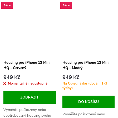
perfektní vzhled a ochranu
vnitřních komponent vašeho
Akce
Akce
vnitřních komponent vašeho
zařízení.
zařízení.
Housing pro iPhone 13 Mini
Housing pro iPhone 13 Mini
HQ - Červený
HQ - Modrý
949 Kč
949 Kč
Momentálně nedostupné
Na Objednávku (dodání 1-3
týdny)
ZOBRAZIT
DO KOŠÍKU
Vyměňte poškozený nebo
Vyměňte poškozený nebo
opotřebovaný housing svého