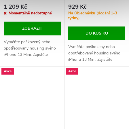
1 209 Kč
929 Kč
Momentálně nedostupné
Na Objednávku (dodání 1-3
týdny)
ZOBRAZIT
DO KOŠÍKU
Vyměňte poškozený nebo
Vyměňte poškozený nebo
opotřebovaný housing svého
opotřebovaný housing svého
iPhonu 13 Mini. Zajistěte
iPhonu 13 Mini. Zajistěte
perfektní vzhled a ochranu
perfektní vzhled a ochranu
vnitřních komponent vašeho
Akce
Akce
vnitřních komponent vašeho
zařízení.
zařízení.