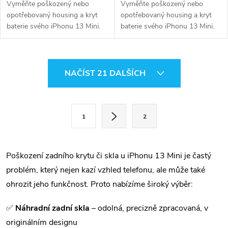
Vyměňte poškozený nebo
Vyměňte poškozený nebo
opotřebovaný housing a kryt
opotřebovaný housing a kryt
baterie svého iPhonu 13 Mini.
baterie svého iPhonu 13 Mini.
Tento kompletně osazený zadní
Tento kompletně osazený zadní
kryt zahrnuje všechny potřebné
kryt zahrnuje všechny potřebné
součásti pro snadnou opravu a
součásti pro snadnou opravu a
O
obnovu vzhledu zařízení.
obnovu vzhledu zařízení.
NAČÍST 21 DALŠÍCH
v
l
S
1
2
t
á
r
d
á
Poškození zadního krytu či skla u iPhonu 13 Mini je častý
a
n
problém, který nejen kazí vzhled telefonu, ale může také
k
ohrozit jeho funkčnost. Proto nabízíme široký výběr:
c
o
í
v
✅
Náhradní zadní skla
– odolná, precizně zpracovaná, v
á
originálním designu