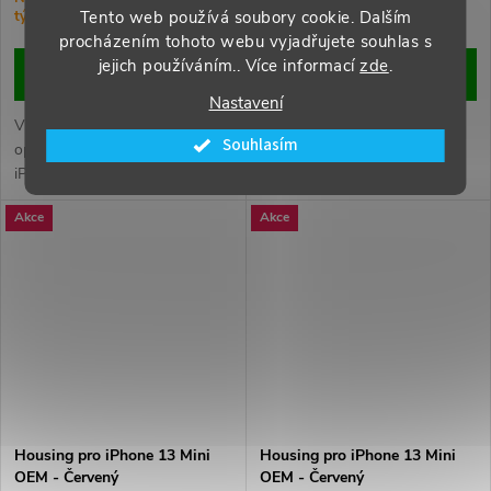
Tento web používá soubory cookie. Dalším
týdny)
týdny)
procházením tohoto webu vyjadřujete souhlas s
jejich používáním.. Více informací
zde
.
DO KOŠÍKU
DO KOŠÍKU
Nastavení
Vyměňte poškozený nebo
Vyměňte poškozený nebo
Souhlasím
opotřebovaný housing svého
opotřebovaný housing svého
iPhonu 13 Mini. Zajistěte
iPhonu 13 Mini. Zajistěte
perfektní vzhled a ochranu
perfektní vzhled a ochranu
Akce
Akce
vnitřních komponent vašeho
vnitřních komponent vašeho
zařízení.
zařízení.
Housing pro iPhone 13 Mini
Housing pro iPhone 13 Mini
OEM - Červený
OEM - Červený