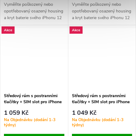
Vyměňte poškozený nebo
Vyměňte poškozený nebo
opotřebovaný osazený housing
opotřebovaný osazený housing
a kryt baterie svého iPhonu 12
a kryt baterie svého iPhonu 12
Pro Max. Součástí je logo Apple
Pro Max. Součástí je logo Apple
Akce
Akce
a všechny potřebné
a všechny potřebné
komponenty pro snadnou
komponenty pro snadnou
montáž.
montáž.
Středový rám s postranními
Středový rám s postranními
tlačítky + SIM slot pro iPhone
tlačítky + SIM slot pro iPhone
12 Pro Max HQ - Bílý
12 Pro Max HQ - Černý
1 059 Kč
1 049 Kč
Na Objednávku (dodání 1-3
Na Objednávku (dodání 1-3
týdny)
týdny)