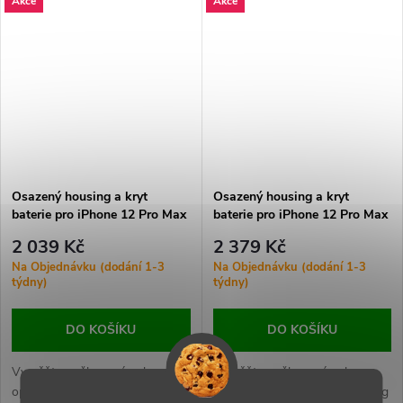
Akce
Akce
a všechny klíčové součásti pro
obnoví vzhled i funkčnost
snadnou instalaci.
vašeho zařízení.
Osazený housing a kryt
Osazený housing a kryt
baterie pro iPhone 12 Pro Max
baterie pro iPhone 12 Pro Max
OEM - Bílý
OEM - Černý
2 039 Kč
2 379 Kč
Na Objednávku (dodání 1-3
Na Objednávku (dodání 1-3
týdny)
týdny)
DO KOŠÍKU
DO KOŠÍKU
Vyměňte poškozený nebo
Vyměňte poškozený nebo
opotřebovaný osazený housing
opotřebovaný osazený housing