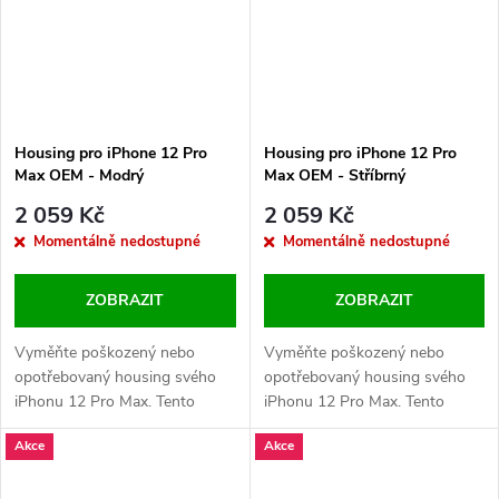
Housing pro iPhone 12 Pro
Housing pro iPhone 12 Pro
Max OEM - Modrý
Max OEM - Stříbrný
2 059 Kč
2 059 Kč
Momentálně nedostupné
Momentálně nedostupné
ZOBRAZIT
ZOBRAZIT
Vyměňte poškozený nebo
Vyměňte poškozený nebo
opotřebovaný housing svého
opotřebovaný housing svého
iPhonu 12 Pro Max. Tento
iPhonu 12 Pro Max. Tento
náhradní díl obsahuje logo
náhradní díl obsahuje logo
Akce
Akce
Apple a precizní design, který
Apple a precizní design, který
obnoví vzhled i funkčnost
obnoví vzhled i funkčnost