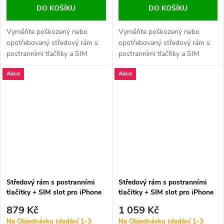
DO KOŠÍKU
DO KOŠÍKU
Vyměňte poškozený nebo
Vyměňte poškozený nebo
opotřebovaný středový rám s
opotřebovaný středový rám s
postranními tlačítky a SIM
postranními tlačítky a SIM
slotem svého iPhonu 12 Pro
slotem svého iPhonu 12 Pro
Akce
Akce
Max. Perfektní řešení pro
Max. Perfektní řešení pro
obnovu vzhledu a plné
obnovu vzhledu a plné
funkčnosti zařízení.
funkčnosti zařízení.
Středový rám s postranními
Středový rám s postranními
tlačítky + SIM slot pro iPhone
tlačítky + SIM slot pro iPhone
12 Pro Max HQ - Modrý
12 Pro Max HQ - Zlatý
879 Kč
1 059 Kč
Na Objednávku (dodání 1-3
Na Objednávku (dodání 1-3