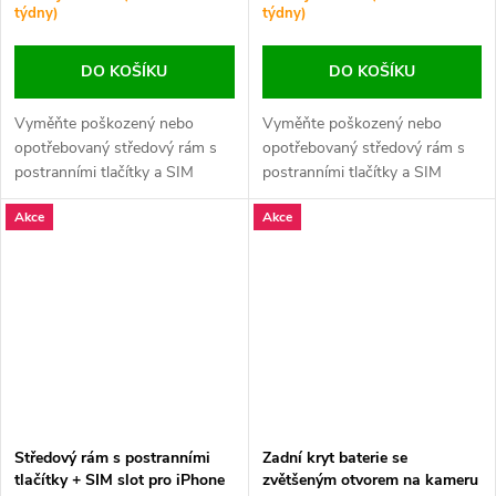
týdny)
týdny)
DO KOŠÍKU
DO KOŠÍKU
Vyměňte poškozený nebo
Vyměňte poškozený nebo
opotřebovaný středový rám s
opotřebovaný středový rám s
postranními tlačítky a SIM
postranními tlačítky a SIM
slotem svého iPhonu 12 Pro
slotem svého iPhonu 12 Pro
Akce
Akce
Max. Perfektní řešení pro
Max. Perfektní řešení pro
obnovu vzhledu a plné
obnovu vzhledu a plné
funkčnosti zařízení.
funkčnosti zařízení.
Středový rám s postranními
Zadní kryt baterie se
tlačítky + SIM slot pro iPhone
zvětšeným otvorem na kameru