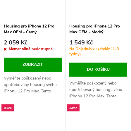
Housing pro iPhone 12 Pro
Housing pro iPhone 12 Pro
Max OEM - Černý
Max OEM - Modrý
2 059 Kč
1 549 Kč
Momentálně nedostupné
Na Objednávku (dodání 1-3
týdny)
ZOBRAZIT
DO KOŠÍKU
Vyměňte poškozený nebo
Vyměňte poškozený nebo
opotřebovaný housing svého
opotřebovaný housing svého
iPhonu 12 Pro Max. Tento
iPhonu 12 Pro Max. Tento
náhradní díl obsahuje logo
náhradní díl obsahuje logo
Apple a precizní design, který
Akce
Akce
Apple a precizní design, který
obnoví vzhled i funkčnost
obnoví vzhled i funkčnost
vašeho zařízení.
vašeho zařízení.