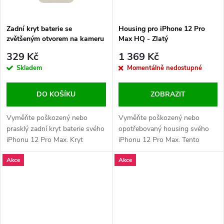
Zadní kryt baterie se
Housing pro iPhone 12 Pro
zvětšeným otvorem na kameru
Max HQ - Zlatý
+ lepení pro iPhone 12 Pro
329 Kč
1 369 Kč
Max OEM - Zlatý
Skladem
Momentálně nedostupné
DO KOŠÍKU
ZOBRAZIT
Vyměňte poškozený nebo
Vyměňte poškozený nebo
prasklý zadní kryt baterie svého
opotřebovaný housing svého
iPhonu 12 Pro Max. Kryt
iPhonu 12 Pro Max. Tento
obsahuje zvětšený otvor na
náhradní díl obsahuje logo
Akce
Akce
kameru a dodává se s lepením
Apple a precizní design, který
pro snadnou instalaci.
obnoví vzhled i funkčnost
vašeho zařízení.