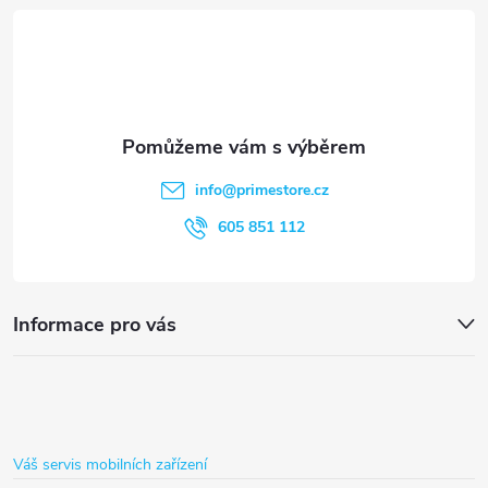
á
ý
p
p
i
a
s
t
info
@
primestore.cz
u
í
605 851 112
Informace pro vás
Váš servis mobilních zařízení