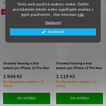
a kryt baterie svého iPhonu 12
a kryt baterie svého iPhonu 12
Tento web používá soubory cookie. Dalším
Pro Max. Součástí je logo Apple
Pro Max. Součástí je logo Apple
procházením tohoto webu vyjadřujete souhlas s
Akce
Akce
a všechny potřebné
a všechny potřebné
jejich používáním.. Více informací
zde
.
komponenty pro snadnou
komponenty pro snadnou
Nastavení
montáž.
montáž.
Souhlasím
Osazený housing a kryt
Osazený housing a kryt
baterie pro iPhone 12 Pro Max
baterie pro iPhone 12 Pro Max
OEM - Modrý
OEM - Zlatý
1 949 Kč
2 119 Kč
Na Objednávku (dodání 1-3
Na Objednávku (dodání 1-3
týdny)
týdny)
DO KOŠÍKU
DO KOŠÍKU