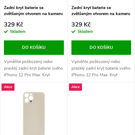
s
p
Zadní kryt baterie se
Zadní kryt baterie se
zvětšeným otvorem na kameru
zvětšeným otvorem na kameru
p
+ lepení pro iPhone 12 Pro
+ lepení pro iPhone 12 Pro
r
329 Kč
329 Kč
Max OEM - Černý
Max OEM - Stříbrný
r
Skladem
Skladem
o
o
DO KOŠÍKU
DO KOŠÍKU
d
d
Vyměňte poškozený nebo
Vyměňte poškozený nebo
u
prasklý zadní kryt baterie svého
prasklý zadní kryt baterie svého
iPhonu 12 Pro Max. Kryt
iPhonu 12 Pro Max. Kryt
u
obsahuje zvětšený otvor na
obsahuje zvětšený otvor na
k
Akce
Akce
kameru a dodává se s lepením
kameru a dodává se s lepením
k
pro snadnou instalaci.
pro snadnou instalaci.
t
t
ů
ů