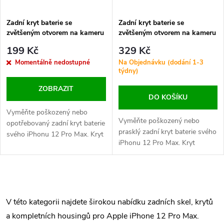
Zadní kryt baterie se
Zadní kryt baterie se
zvětšeným otvorem na kameru
zvětšeným otvorem na kameru
+ lepení pro iPhone 12 Pro
+ lepení pro iPhone 12 Pro
199 Kč
329 Kč
Max HQ - Zlatý
Max OEM - Modrý
Momentálně nedostupné
Na Objednávku (dodání 1-3
týdny)
ZOBRAZIT
DO KOŠÍKU
Vyměňte poškozený nebo
Vyměňte poškozený nebo
opotřebovaný zadní kryt baterie
prasklý zadní kryt baterie svého
svého iPhonu 12 Pro Max. Kryt
iPhonu 12 Pro Max. Kryt
obsahuje zvětšený otvor na
obsahuje zvětšený otvor na
kameru a dodává se s lepením
kameru a dodává se s lepením
pro snadnou a pevnou instalaci.
pro snadnou instalaci.
O
v
V této kategorii najdete širokou nabídku zadních skel, krytů
a kompletních housingů pro Apple iPhone 12 Pro Max.