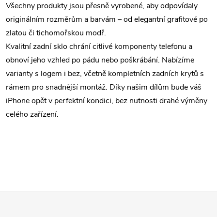
l
Všechny produkty jsou přesně vyrobené, aby odpovídaly
á
originálním rozměrům a barvám – od elegantní grafitové po
zlatou či tichomořskou modř.
d
Kvalitní zadní sklo chrání citlivé komponenty telefonu a
a
obnoví jeho vzhled po pádu nebo poškrábání. Nabízíme
c
varianty s logem i bez, včetně kompletních zadních krytů s
rámem pro snadnější montáž. Díky našim dílům bude váš
í
iPhone opět v perfektní kondici, bez nutnosti drahé výměny
p
celého zařízení.
r
v
k
y
Z
v