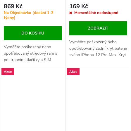
12 Pro Max OEM - Černý
+ lepení pro iPhone 12 Pro
869 Kč
169 Kč
Max HQ - Černý
Na Objednávku (dodání 1-3
Momentálně nedostupné
týdny)
ZOBRAZIT
DO KOŠÍKU
Vyměňte poškozený nebo
Vyměňte poškozený nebo
opotřebovaný zadní kryt baterie
opotřebovaný středový rám s
svého iPhonu 12 Pro Max. Kryt
postranními tlačítky a SIM
obsahuje zvětšený otvor na
slotem svého iPhonu 12 Pro
kameru a dodává se s lepením
Akce
Akce
Max. Perfektní řešení pro
pro snadnou a pevnou instalaci.
obnovu vzhledu a plné
funkčnosti zařízení.