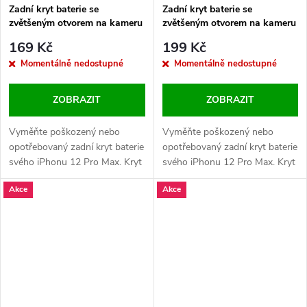
Zadní kryt baterie se
Zadní kryt baterie se
zvětšeným otvorem na kameru
zvětšeným otvorem na kameru
+ lepení pro iPhone 12 Pro
+ lepení pro iPhone 12 Pro
169 Kč
199 Kč
Max HQ - Modrý
Max HQ - Stříbrný
Momentálně nedostupné
Momentálně nedostupné
ZOBRAZIT
ZOBRAZIT
Vyměňte poškozený nebo
Vyměňte poškozený nebo
opotřebovaný zadní kryt baterie
opotřebovaný zadní kryt baterie
svého iPhonu 12 Pro Max. Kryt
svého iPhonu 12 Pro Max. Kryt
obsahuje zvětšený otvor na
obsahuje zvětšený otvor na
Akce
Akce
kameru a dodává se s lepením
kameru a dodává se s lepením
pro snadnou a pevnou instalaci.
pro snadnou a pevnou instalaci.