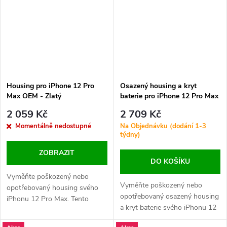
vašeho zařízení.
vašeho zařízení.
Housing pro iPhone 12 Pro
Osazený housing a kryt
Max OEM - Zlatý
baterie pro iPhone 12 Pro Max
HQ - Stříbrný
2 059 Kč
2 709 Kč
Momentálně nedostupné
Na Objednávku (dodání 1-3
týdny)
ZOBRAZIT
DO KOŠÍKU
Vyměňte poškozený nebo
Vyměňte poškozený nebo
opotřebovaný housing svého
opotřebovaný osazený housing
iPhonu 12 Pro Max. Tento
a kryt baterie svého iPhonu 12
náhradní díl obsahuje logo
Pro Max. Obsahuje logo Apple
Apple a precizní design, který