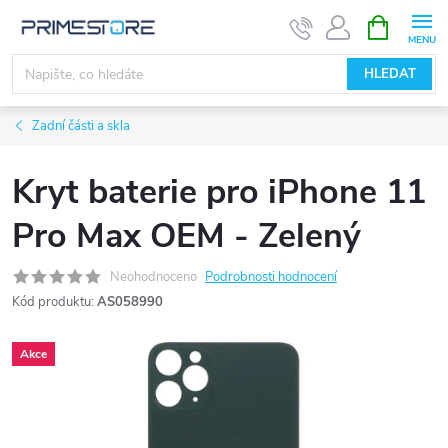
Přejít
NÁKUPNÍ
KOŠÍK
na
obsah
HLEDAT
Zadní části a skla
Kryt baterie pro iPhone 11
Pro Max OEM - Zelený
Neohodnoceno
Podrobnosti hodnocení
Kód produktu:
AS058990
Akce