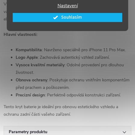
Vysoce kvalitní náhradní díl obnoví estetiku a ochranu zadní části
Nastavení
vašeho zařízení. Kryt obsahuje
logo Apple
, které zachovává
Souhlasím
elegantní a originální design.
Hlavní vlastnosti:
Kompatibilita
: Navrženo speciálně pro iPhone 11 Pro Max.
Logo Apple
: Zachovává autentický vzhled zařízení.
Vysoce kvalitní materiály
: Odolné provedení pro dlouhou
životnost.
Obnova ochrany
: Poskytuje ochranu vnitřním komponentům
před prachem a poškozením.
Precizní design
: Perfektně odpovídá konstrukci zařízení.
Tento kryt baterie je ideální pro obnovu estetického vzhledu a
ochranu zadní části vašeho zařízení.
Parametry produktu