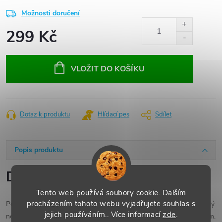
Možnosti doručení
299 Kč
Měrná
cena:
VLOŽIT DO KOŠÍKU
Dotaz k produktu
Hlídací pes
Sdílet
Popis produktu
Detailní popis produktu
Tento web používá soubory cookie. Dalším
procházením tohoto webu vyjadřujete souhlas s
Pokud je kryt baterie vašeho iPhonu 11 Pro Max poškozený, prasklý
jejich používáním.. Více informací
zde
.
nebo opotřebovaný, tento
náhradní kryt baterie
je ideálním řešením.