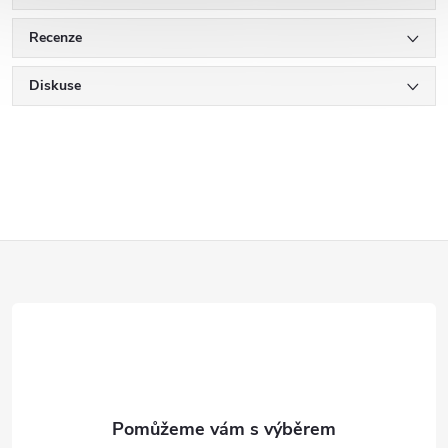
Recenze
Diskuse
Z
á
p
a