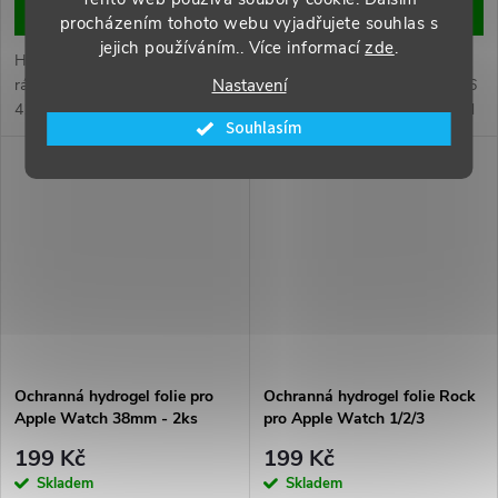
DO KOŠÍKU
DO KOŠÍKU
procházením tohoto webu vyjadřujete souhlas s
jejich používáním.. Více informací
zde
.
Hydrogel fólie s instalačním
Pro Apple Watch Series 4
Nastavení
rámečkem pro Apple Watch
44mm/Series 5 44mm/Series 6
41mm Serie 7/8/9 a novější
44mm/SE 44mm/SE 2022/2nd
Souhlasím
44mm a novější
Ochranná hydrogel folie pro
Ochranná hydrogel folie Rock
Apple Watch 38mm - 2ks
pro Apple Watch 1/2/3
(42MM) - 2ks
199 Kč
199 Kč
Skladem
Skladem