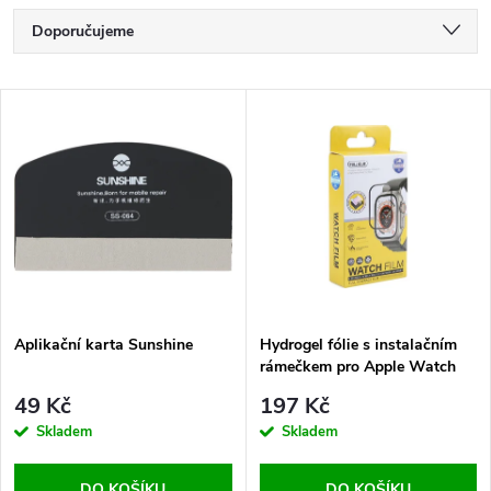
Ř
Doporučujeme
a
Nejlevnější
V
Nejdražší
z
ý
Nejprodávanější
e
p
Abecedně
n
i
í
s
p
Aplikační karta Sunshine
Hydrogel fólie s instalačním
rámečkem pro Apple Watch
p
40mm
r
49 Kč
197 Kč
r
Skladem
Skladem
o
DO KOŠÍKU
DO KOŠÍKU