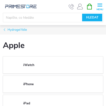
Přejít
NÁKUPNÍ
KOŠÍK
na
obsah
HLEDAT
Hydrogel folie
Apple
iWatch
iPhone
iPad