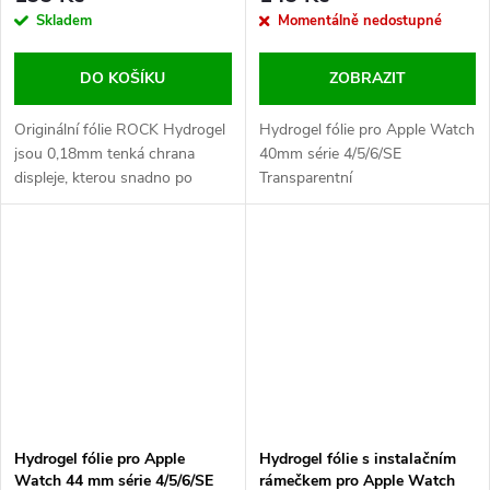
Skladem
Momentálně nedostupné
DO KOŠÍKU
ZOBRAZIT
Originální fólie ROCK Hydrogel
Hydrogel fólie pro Apple Watch
jsou 0,18mm tenká chrana
40mm série 4/5/6/SE
displeje, kterou snadno po
Transparentní
aplikaci přehlédnete. Jde o
jasnou volbu pro ty z Vás, kteří
nechtějí jakkoliv zvyšovat
rozměry či kazit povedený
design hodinek Apple Watch. V
balení...
Hydrogel fólie pro Apple
Hydrogel fólie s instalačním
Watch 44 mm série 4/5/6/SE
rámečkem pro Apple Watch