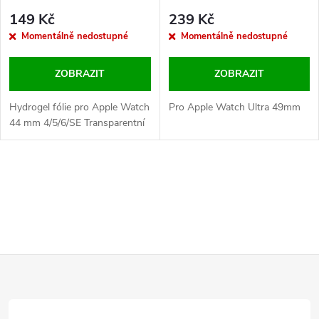
Transparentní
Ultra 49mm Transparentní
149 Kč
239 Kč
Momentálně nedostupné
Momentálně nedostupné
ZOBRAZIT
ZOBRAZIT
Hydrogel fólie pro Apple Watch
Pro Apple Watch Ultra 49mm
44 mm 4/5/6/SE Transparentní
O
v
l
Z
á
d
á