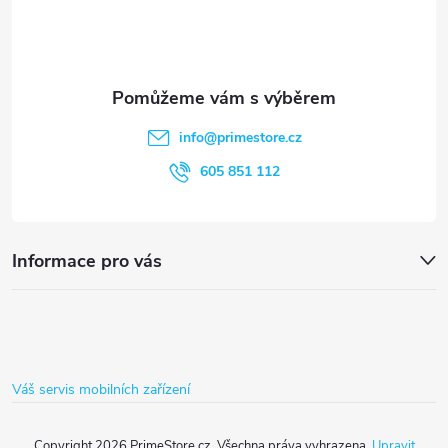
a
p
c
a
í
t
p
info
@
primestore.cz
r
í
605 851 112
v
k
Informace pro vás
y
v
ý
Váš servis mobilních zařízení
p
i
Copyright 2026
PrimeStore.cz
. Všechna práva vyhrazena.
Upravit