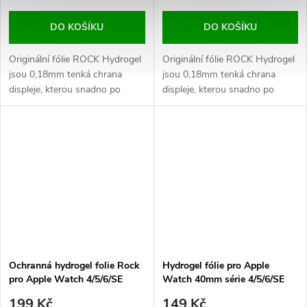
DO KOŠÍKU
DO KOŠÍKU
Originální fólie ROCK Hydrogel
Originální fólie ROCK Hydrogel
jsou 0,18mm tenká chrana
jsou 0,18mm tenká chrana
displeje, kterou snadno po
displeje, kterou snadno po
aplikaci přehlédnete. Jde o
aplikaci přehlédnete. Jde o
jasnou volbu pro ty z Vás, kteří
jasnou volbu pro ty z Vás, kteří
nechtějí jakkoliv zvyšovat
nechtějí jakkoliv zvyšovat
rozměry či kazit povedený
rozměry či kazit povedený
design hodinek Apple Watch. V
design hodinek Apple Watch. V
balení...
balení...
Ochranná hydrogel folie Rock
Hydrogel fólie pro Apple
pro Apple Watch 4/5/6/SE
Watch 40mm série 4/5/6/SE
(40MM) - 2ks
Transparentní
199 Kč
149 Kč