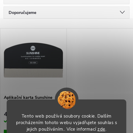
Ř
Doporučujeme
a
Nejlevnější
V
Nejdražší
z
ý
Nejprodávanější
e
p
Abecedně
n
i
í
s
p
Aplikační karta Sunshine
p
r
49 Kč
Tento web používá soubory cookie. Dalším
r
Skladem
procházením tohoto webu vyjadřujete souhlas s
o
jejich používáním.. Více informací
zde
.