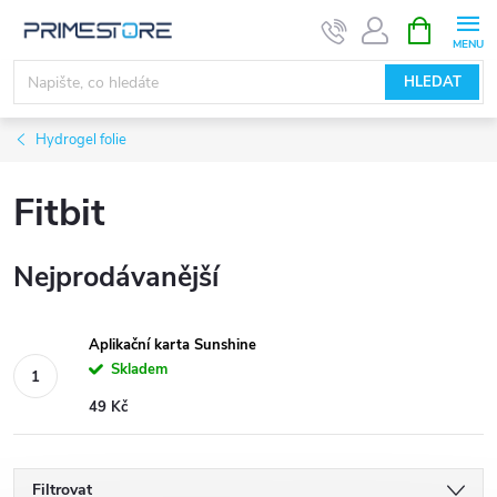
Přejít
NÁKUPNÍ
KOŠÍK
na
obsah
HLEDAT
Hydrogel folie
Fitbit
Nejprodávanější
Aplikační karta Sunshine
Skladem
49 Kč
Filtrovat