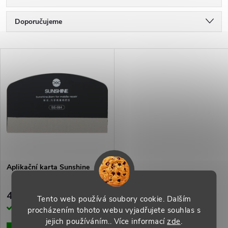
Ř
Doporučujeme
a
Nejlevnější
V
Nejdražší
z
ý
Nejprodávanější
e
p
Abecedně
n
i
í
s
p
Aplikační karta Sunshine
p
r
49 Kč
Tento web používá soubory cookie. Dalším
r
Skladem
procházením tohoto webu vyjadřujete souhlas s
o
jejich používáním.. Více informací
zde
.