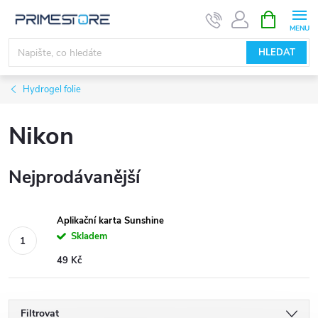
Přejít
NÁKUPNÍ
KOŠÍK
na
obsah
HLEDAT
Hydrogel folie
Nikon
Nejprodávanější
Aplikační karta Sunshine
Skladem
49 Kč
Filtrovat