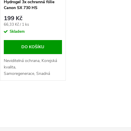
Hydrogel 3x ochranná fólie
Canon SX 730 HS
199 Kč
Měrná
66,33 Kč / 1 ks
cena:
Skladem
DO KOŠÍKU
Neviditelná ochrana, Korejská
kvalita,
Samoregenerace, Snadná
aplikace, Maximální
citlivost, Odolnost proti
otiskům
O
v
l