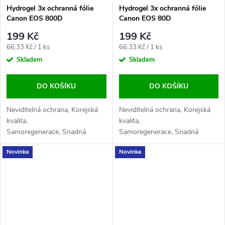
Hydrogel 3x ochranná fólie
Hydrogel 3x ochranná fólie
Canon EOS 800D
Canon EOS 80D
199 Kč
199 Kč
Měrná
Měrná
66,33 Kč / 1 ks
66,33 Kč / 1 ks
cena:
cena:
Skladem
Skladem
DO KOŠÍKU
DO KOŠÍKU
Neviditelná ochrana, Korejská
Neviditelná ochrana, Korejská
kvalita,
kvalita,
Samoregenerace, Snadná
Samoregenerace, Snadná
aplikace, Maximální
aplikace, Maximální
Novinka
Novinka
citlivost, Odolnost proti
citlivost, Odolnost proti
otiskům
otiskům