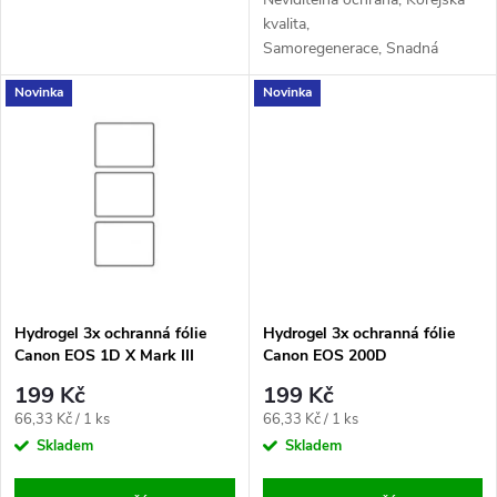
u
u
kvalita,
Samoregenerace, Snadná
k
aplikace, Maximální
k
Novinka
Novinka
citlivost, Odolnost proti
t
otiskům
t
ů
ů
Hydrogel 3x ochranná fólie
Hydrogel 3x ochranná fólie
Canon EOS 1D X Mark III
Canon EOS 200D
199 Kč
199 Kč
Měrná
Měrná
66,33 Kč / 1 ks
66,33 Kč / 1 ks
cena:
cena:
Skladem
Skladem