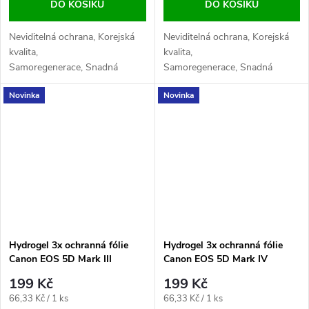
DO KOŠÍKU
DO KOŠÍKU
Neviditelná ochrana, Korejská
Neviditelná ochrana, Korejská
kvalita,
kvalita,
Samoregenerace, Snadná
Samoregenerace, Snadná
aplikace, Maximální
aplikace, Maximální
Novinka
Novinka
citlivost, Odolnost proti
citlivost, Odolnost proti
otiskům
otiskům
Hydrogel 3x ochranná fólie
Hydrogel 3x ochranná fólie
Canon EOS 5D Mark III
Canon EOS 5D Mark IV
199 Kč
199 Kč
Měrná
Měrná
66,33 Kč / 1 ks
66,33 Kč / 1 ks