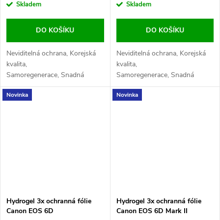
cena:
cena:
Skladem
Skladem
DO KOŠÍKU
DO KOŠÍKU
Neviditelná ochrana, Korejská
Neviditelná ochrana, Korejská
kvalita,
kvalita,
Samoregenerace, Snadná
Samoregenerace, Snadná
aplikace, Maximální
aplikace, Maximální
Novinka
Novinka
citlivost, Odolnost proti
citlivost, Odolnost proti
otiskům
otiskům
Hydrogel 3x ochranná fólie
Hydrogel 3x ochranná fólie
Canon EOS 6D
Canon EOS 6D Mark II