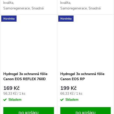
kvalita,
kvalita,
Samoregenerace, Snadná
Samoregenerace, Snadná
aplikace, Maximální
aplikace, Maximální
Novinka
Novinka
citlivost, Odolnost proti
citlivost, Odolnost proti
otiskům
otiskům
Hydrogel 3x ochranná fólie
Hydrogel 3x ochranná fólie
Canon EOS REFLEX 760D
Canon EOS RP
169 Kč
199 Kč
Měrná
Měrná
56,33 Kč / 1 ks
66,33 Kč / 1 ks
cena:
cena:
Skladem
Skladem
DO KOŠÍKU
DO KOŠÍKU