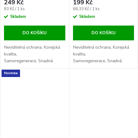
249 Kč
199 Kč
Měrná
Měrná
83 Kč / 1 ks
66,33 Kč / 1 ks
cena:
cena:
Skladem
Skladem
DO KOŠÍKU
DO KOŠÍKU
Neviditelná ochrana, Korejská
Neviditelná ochrana, Korejská
kvalita,
kvalita,
Samoregenerace, Snadná
Samoregenerace, Snadná
aplikace, Maximální
aplikace, Maximální
Novinka
citlivost, Odolnost proti
citlivost, Odolnost proti
otiskům
otiskům