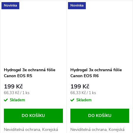
aplikace, Maximální
aplikace, Maximální
Novinka
Novinka
citlivost, Odolnost proti
citlivost, Odolnost proti
otiskům
otiskům
Hydrogel 3x ochranná fólie
Hydrogel 3x ochranná fólie
Canon EOS R5
Canon EOS R6
199 Kč
199 Kč
Měrná
Měrná
66,33 Kč / 1 ks
66,33 Kč / 1 ks
cena:
cena:
Skladem
Skladem
DO KOŠÍKU
DO KOŠÍKU
Neviditelná ochrana, Korejská
Neviditelná ochrana, Korejská