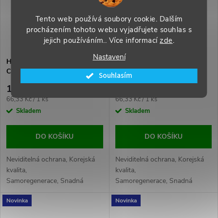
Tento web používá soubory cookie. Dalším
procházením tohoto webu vyjadřujete souhlas s
jejich používáním.. Více informací
zde
.
Nastavení
Hydrogel 3x ochranná fólie
Hydrogel 3x ochranná fólie
Canon EOS M50
Canon EOS M50 Mark II
Souhlasím
199 Kč
199 Kč
Měrná
Měrná
66,33 Kč / 1 ks
66,33 Kč / 1 ks
cena:
cena:
Skladem
Skladem
DO KOŠÍKU
DO KOŠÍKU
Neviditelná ochrana, Korejská
Neviditelná ochrana, Korejská
kvalita,
kvalita,
Samoregenerace, Snadná
Samoregenerace, Snadná
aplikace, Maximální
aplikace, Maximální
Novinka
Novinka
citlivost, Odolnost proti
citlivost, Odolnost proti
otiskům
otiskům