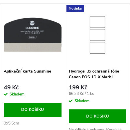
a
V
Novinka
Nejdražší
z
ý
Nejprodávanější
e
p
Abecedně
n
i
í
s
p
Aplikační karta Sunshine
Hydrogel 3x ochranná fólie
Canon EOS 1D X Mark II
p
r
49 Kč
199 Kč
r
Měrná
66,33 Kč / 1 ks
Skladem
o
cena:
Skladem
o
DO KOŠÍKU
d
DO KOŠÍKU
d
9x5,5cm
Neviditelná ochrana, Korejská