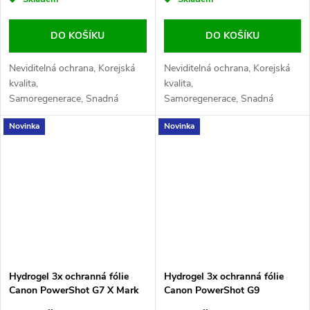
DO KOŠÍKU
DO KOŠÍKU
Neviditelná ochrana, Korejská
Neviditelná ochrana, Korejská
kvalita,
kvalita,
Samoregenerace, Snadná
Samoregenerace, Snadná
aplikace, Maximální
aplikace, Maximální
Novinka
Novinka
citlivost, Odolnost proti
citlivost, Odolnost proti
otiskům
otiskům
Hydrogel 3x ochranná fólie
Hydrogel 3x ochranná fólie
Canon PowerShot G7 X Mark
Canon PowerShot G9
III