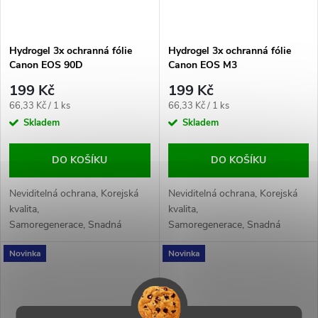
Hydrogel 3x ochranná fólie
Hydrogel 3x ochranná fólie
Canon EOS 90D
Canon EOS M3
199 Kč
199 Kč
Měrná
Měrná
66,33 Kč / 1 ks
66,33 Kč / 1 ks
cena:
cena:
Skladem
Skladem
DO KOŠÍKU
DO KOŠÍKU
Neviditelná ochrana, Korejská
Neviditelná ochrana, Korejská
kvalita,
kvalita,
Samoregenerace, Snadná
Samoregenerace, Snadná
aplikace, Maximální
aplikace, Maximální
Novinka
Novinka
citlivost, Odolnost proti
citlivost, Odolnost proti
otiskům
otiskům