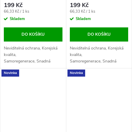
199 Kč
199 Kč
Měrná
Měrná
66,33 Kč / 1 ks
66,33 Kč / 1 ks
cena:
cena:
Skladem
Skladem
DO KOŠÍKU
DO KOŠÍKU
Neviditelná ochrana, Korejská
Neviditelná ochrana, Korejská
kvalita,
kvalita,
Samoregenerace, Snadná
Samoregenerace, Snadná
aplikace, Maximální
aplikace, Maximální
Novinka
Novinka
citlivost, Odolnost proti
citlivost, Odolnost proti
otiskům
otiskům