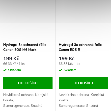
Hydrogel 3x ochranná fólie
Hydrogel 3x ochranná fólie
Canon EOS M6 Mark II
Canon EOS R
199 Kč
199 Kč
Měrná
Měrná
66,33 Kč / 1 ks
66,33 Kč / 1 ks
cena:
cena:
Skladem
Skladem
DO KOŠÍKU
DO KOŠÍKU
Neviditelná ochrana, Korejská
Neviditelná ochrana, Korejská
kvalita,
kvalita,
Samoregenerace, Snadná
Samoregenerace, Snadná