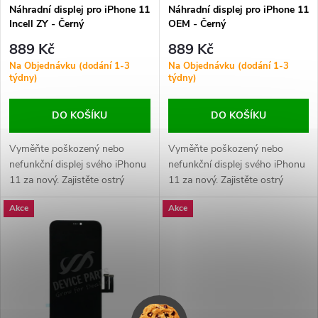
s
p
Náhradní displej pro iPhone 11
Náhradní displej pro iPhone 11
Incell ZY - Černý
OEM - Černý
p
r
889 Kč
889 Kč
r
Na Objednávku (dodání 1-3
Na Objednávku (dodání 1-3
týdny)
týdny)
o
o
DO KOŠÍKU
DO KOŠÍKU
d
d
Vyměňte poškozený nebo
Vyměňte poškozený nebo
u
nefunkční displej svého iPhonu
nefunkční displej svého iPhonu
u
11 za nový. Zajistěte ostrý
11 za nový. Zajistěte ostrý
k
obraz, živé barvy a plynulou
obraz, živé barvy a plynulou
k
Akce
Akce
dotykovou odezvu.
dotykovou odezvu.
t
t
ů
ů