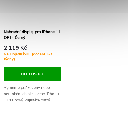
Náhradní displej pro iPhone 11
ORI - Černý
2 119 Kč
Na Objednávku (dodání 1-3
týdny)
DO KOŠÍKU
Vyměňte poškozený nebo
nefunkční displej svého iPhonu
11 za nový. Zajistěte ostrý
obraz, živé barvy a plynulou
dotykovou odezvu.
O