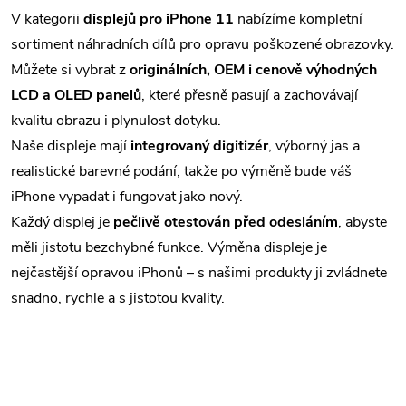
v
V kategorii
displejů pro iPhone 11
nabízíme kompletní
sortiment náhradních dílů pro opravu poškozené obrazovky.
l
Můžete si vybrat z
originálních, OEM i cenově výhodných
á
LCD a OLED panelů
, které přesně pasují a zachovávají
kvalitu obrazu i plynulost dotyku.
d
Naše displeje mají
integrovaný digitizér
, výborný jas a
a
realistické barevné podání, takže po výměně bude váš
c
iPhone vypadat i fungovat jako nový.
Každý displej je
pečlivě otestován před odesláním
, abyste
í
měli jistotu bezchybné funkce. Výměna displeje je
p
nejčastější opravou iPhonů – s našimi produkty ji zvládnete
snadno, rychle a s jistotou kvality.
r
v
k