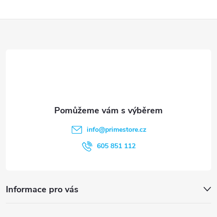
y
Z
v
ý
á
p
p
i
a
s
t
u
info
@
primestore.cz
í
605 851 112
Informace pro vás