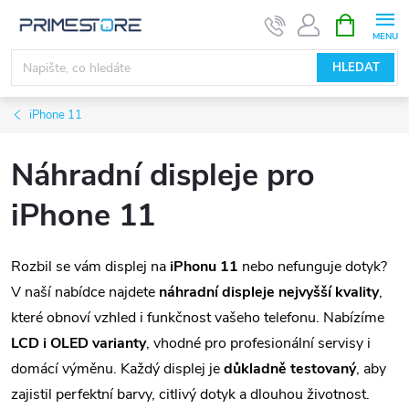
Přejít
NÁKUPNÍ
KOŠÍK
na
obsah
HLEDAT
iPhone 11
Náhradní displeje pro
iPhone 11
Rozbil se vám displej na
iPhonu 11
nebo nefunguje dotyk?
V naší nabídce najdete
náhradní displeje nejvyšší kvality
,
které obnoví vzhled i funkčnost vašeho telefonu. Nabízíme
LCD i OLED varianty
, vhodné pro profesionální servisy i
domácí výměnu. Každý displej je
důkladně testovaný
, aby
zajistil perfektní barvy, citlivý dotyk a dlouhou životnost.