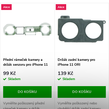
a
V
Akce
Akce
Nejdražší
z
ý
Nejprodávanější
e
p
Abecedně
n
i
í
s
p
Přední rámeček kamery a
Držák zadní kamery pro
držák senzoru pro iPhone 11
iPhone 11 ORI
p
ORI
r
99 Kč
139 Kč
r
Skladem
Skladem
o
o
DO KOŠÍKU
DO KOŠÍKU
d
d
Vyměňte poškozený přední
Vyměňte poškozený nebo
rámeček kamery a držák
chybějící držák zadní kamery