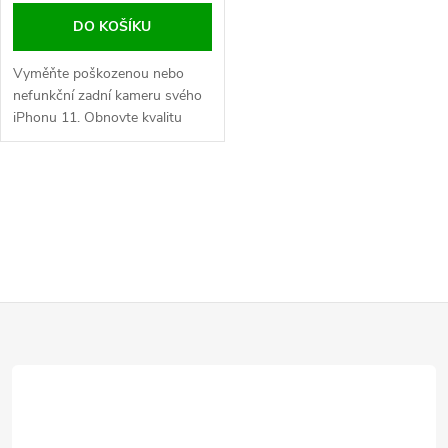
DO KOŠÍKU
Vyměňte poškozenou nebo
nefunkční zadní kameru svého
iPhonu 11. Obnovte kvalitu
fotografií a videí s tímto
náhradním dílem.
O
v
l
Z
á
d
á
a
p
c