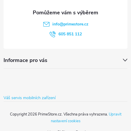
a
í
t
p
info
@
primestore.cz
r
í
605 851 112
v
k
Informace pro vás
y
v
ý
Váš servis mobilních zařízení
p
i
Copyright 2026
PrimeStore.cz
. Všechna práva vyhrazena.
Upravit
nastavení cookies
s