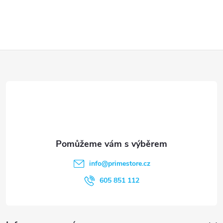
ý
p
i
Z
s
á
u
p
a
t
info
@
primestore.cz
í
605 851 112