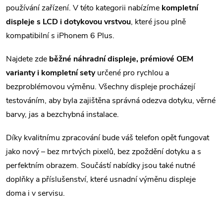
á
používání zařízení. V této kategorii nabízíme
kompletní
displeje s LCD i dotykovou vrstvou
, které jsou plně
d
kompatibilní s iPhonem 6 Plus.
a
Najdete zde
běžné náhradní displeje, prémiové OEM
c
varianty i kompletní sety
určené pro rychlou a
í
bezproblémovou výměnu. Všechny displeje procházejí
testováním, aby byla zajištěna správná odezva dotyku, věrné
p
barvy, jas a bezchybná instalace.
r
Díky kvalitnímu zpracování bude váš telefon opět fungovat
v
jako nový – bez mrtvých pixelů, bez zpoždění dotyku a s
k
perfektním obrazem. Součástí nabídky jsou také nutné
doplňky a příslušenství, které usnadní výměnu displeje
y
doma i v servisu.
v