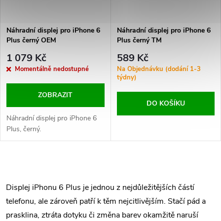
Náhradní displej pro iPhone 6
Náhradní displej pro iPhone 6
Plus černý OEM
Plus černý TM
1 079 Kč
589 Kč
Momentálně nedostupné
Na Objednávku (dodání 1-3
týdny)
ZOBRAZIT
DO KOŠÍKU
Náhradní displej pro iPhone 6
Plus, černý.
O
v
Displej iPhonu 6 Plus je jednou z nejdůležitějších částí
telefonu, ale zároveň patří k těm nejcitlivějším. Stačí pád a
l
prasklina, ztráta dotyku či změna barev okamžitě naruší