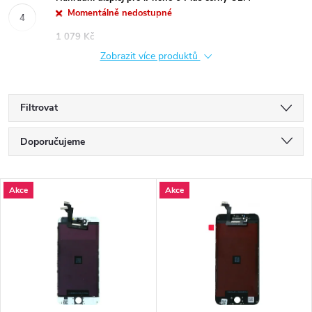
Momentálně nedostupné
1 079 Kč
Zobrazit více produktů
Filtrovat
Ř
Doporučujeme
a
Nejlevnější
V
Akce
Akce
Nejdražší
z
ý
Nejprodávanější
e
p
Abecedně
n
i