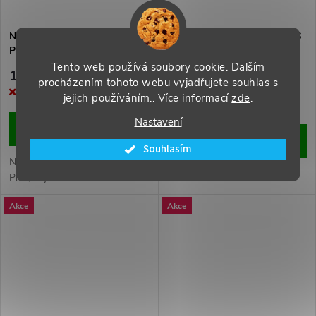
Náhradní displej pro iPhone 6
Náhradní displej pro iPhone 6
Plus bílý OEM
Plus bílý TM
Tento web používá soubory cookie. Dalším
1 119 Kč
599 Kč
procházením tohoto webu vyjadřujete souhlas s
Momentálně nedostupné
Na Objednávku (dodání 1-3
jejich používáním.. Více informací
zde
.
týdny)
Nastavení
ZOBRAZIT
DO KOŠÍKU
Souhlasím
Náhradní displej pro iPhone 6
Plus, bílý.
Akce
Akce