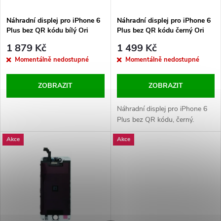
í
s
p
Náhradní displej pro iPhone 6
Náhradní displej pro iPhone 6
Plus bez QR kódu bílý Ori
Plus bez QR kódu černý Ori
p
r
1 879 Kč
1 499 Kč
r
Momentálně nedostupné
Momentálně nedostupné
o
o
ZOBRAZIT
ZOBRAZIT
d
d
Náhradní displej pro iPhone 6
u
Plus bez QR kódu, černý.
u
Akce
Akce
k
k
t
t
ů
ů