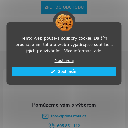
ZPĚT DO OBCHODU
Tento web používá soubory cookie. Dalším
procházením tohoto webu vyjadřujete souhlas s
jejich používáním.. Více informací
zde
.
Z
Nastavení
á
Souhlasím
p
a
t
info
@
primestore.cz
605 851 112