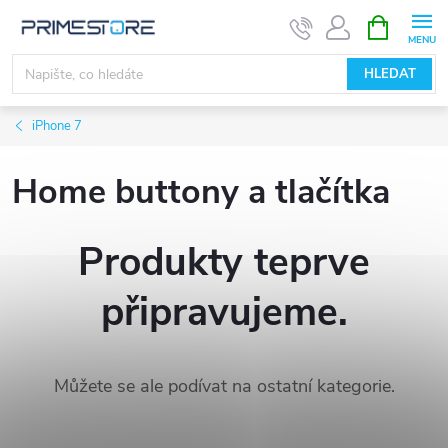
Přejít
NÁKUPNÍ
KOŠÍK
na
obsah
HLEDAT
iPhone 7
Home buttony a tlačítka
Produkty teprve
připravujeme.
Můžete se ale podívat na ostatní kategorie.