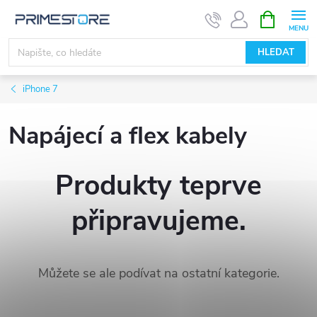
Přejít
NÁKUPNÍ
KOŠÍK
na
obsah
HLEDAT
iPhone 7
Napájecí a flex kabely
Produkty teprve
připravujeme.
Můžete se ale podívat na ostatní kategorie.