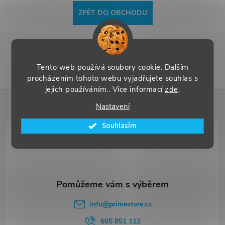
ZPĚT DO OBCHODU
Tento web používá soubory cookie. Dalším
procházením tohoto webu vyjadřujete souhlas s
jejich používáním.. Více informací
zde
.
Z
Nastavení
á
Souhlasím
p
a
t
info
@
primestore.cz
605 851 112