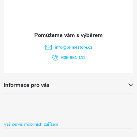
a
p
c
a
í
t
p
info
@
primestore.cz
r
í
605 851 112
v
k
Informace pro vás
y
v
ý
Váš servis mobilních zařízení
p