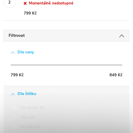
Momentálně nedostupné
799 Kč
Filtrovat
Dle ceny
799
Kč
849
Kč
Dle štítku
Na skladě
0
Akce
0
Novinka
0