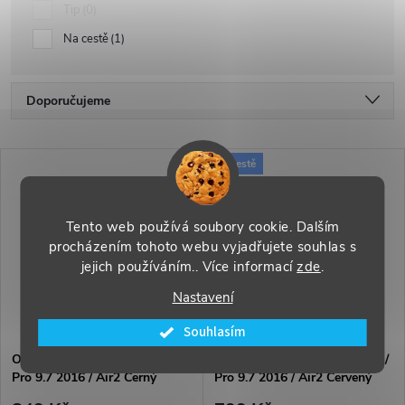
Tip
0
Na cestě
1
Ř
Doporučujeme
a
Nejlevnější
V
Na cestě
Nejdražší
z
ý
Nejprodávanější
e
Tento web používá soubory cookie. Dalším
p
Abecedně
procházením tohoto webu vyjadřujete souhlas s
jejich používáním.. Více informací
zde
.
n
i
Nastavení
í
Souhlasím
s
p
Outdoorový kryt na iPad 5 /6 /
Outdoorový kryt na iPad 5 /6 /
Pro 9.7 2016 / Air2 Černý
Pro 9.7 2016 / Air2 Červený
p