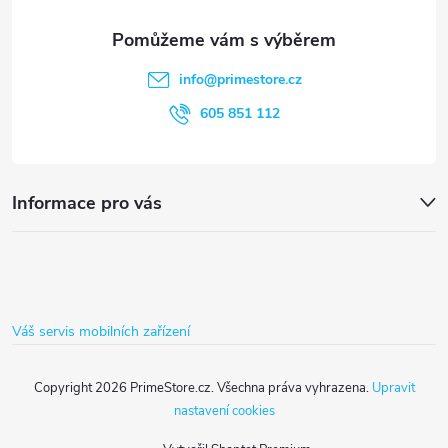
a
t
info
@
primestore.cz
í
605 851 112
Informace pro vás
Váš servis mobilních zařízení
Copyright 2026
PrimeStore.cz
. Všechna práva vyhrazena.
Upravit
nastavení cookies