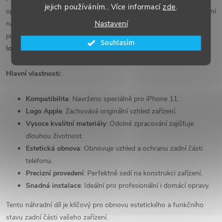
jejich používáním.. Více informací
zde
.
opotřebovaný, tento
kryt baterie
je ideálním řešením. Vysoce kvalitní
náhradní díl obnovuje původní vzhled telefonu a poskytuje
Nastavení
potřebnou ochranu vnitřním komponentům. Součástí krytu je také
Souhlasím
logo Apple
, které zajistí elegantní a originální design.
Hlavní vlastnosti:
Kompatibilita
: Navrženo speciálně pro iPhone 11.
Logo Apple
: Zachovává originální vzhled zařízení.
Vysoce kvalitní materiály
: Odolné zpracování zajišťuje
dlouhou životnost.
Estetická obnova
: Obnovuje vzhled a ochranu zadní části
telefonu.
Precizní provedení
: Perfektně sedí na konstrukci zařízení.
Snadná instalace
: Ideální pro profesionální i domácí opravy.
Tento náhradní díl je klíčový pro obnovu estetického a funkčního
stavu zadní části vašeho zařízení.