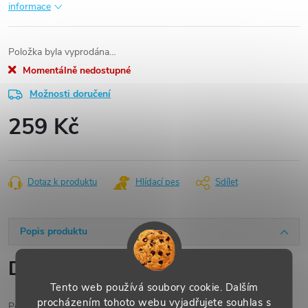
informace
Položka byla vyprodána…
Momentálně nedostupné
Možnosti doručení
259 Kč
Měrná
cena:
Dotaz k produktu
Hlídací pes
Sdílet
Popis produktu
Detailní popis produktu
Tento web používá soubory cookie. Dalším
procházením tohoto webu vyjadřujete souhlas s
Pokud je zadní kryt vašeho iPhonu 11 poškozený, prasklý nebo