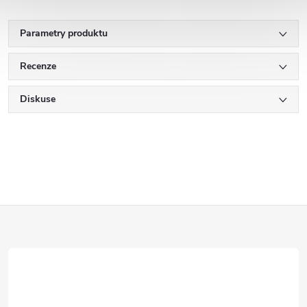
Parametry produktu
Recenze
Diskuse
Z
á
p