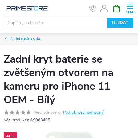
Přejít
NÁKUPNÍ
KOŠÍK
na
obsah
HLEDAT
Zadní části a skla
Zadní kryt baterie se
zvětšeným otvorem na
kameru pro iPhone 11
OEM - Bílý
Neohodnoceno
Podrobnosti hodnocení
Kód produktu:
AS083465
Akce