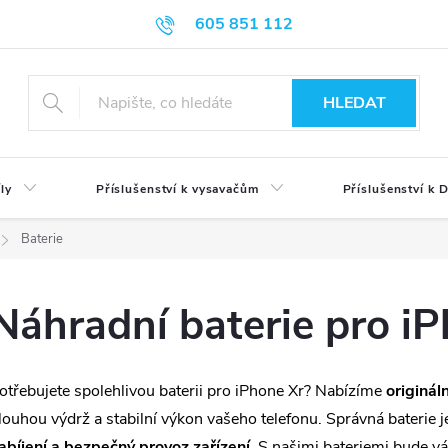
605 851 112
HLEDAT
ly
Příslušenství k vysavačům
Příslušenství k
Baterie
Náhradní baterie pro i
otřebujete spolehlivou baterii pro iPhone Xr? Nabízíme
originál
louhou výdrž a stabilní výkon vašeho telefonu. Správná baterie j
abíjení a bezpečný provoz zařízení
. S našimi bateriemi bude v