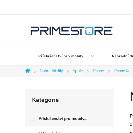
Přejít
na
obsah
Příslušenství pro mobily...
Náhradní dí
Náhradní díly
Apple
iPhone
iPhone Xr
Domů
P
Přeskočit
Kategorie
kategorie
o
P
Příslušenství pro mobily...
s
d
n