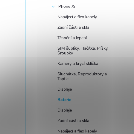
iPhone Xr
Napájecí a flex kabely
Zadní části a skla
Těsnění a lepení
SIM šuplíky, Tlačítka, Plíšky,
Šroubky
Kamery a krycí sklíčka
Sluchátka, Reproduktory a
Taptic
Displeje
Baterie
Displeje
Zadní části a skla
Napájecí a flex kabely