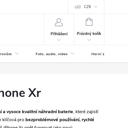
CZK
NÁKUPNÍ
KOŠÍK
Prázdný košík
Přihlášení
 Dronům
Foto, audio, video
Herní zóna
Phone Xr
ní a vysoce kvalitní náhradní baterie
, které zajistí
e klíčová pro
bezproblémové používání, rychlé
áš iPhone Xr opět fungovat jako nový.