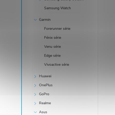
Samsung Watch
Garmin
Forerunner série
Fénix série
Venu série
Edge série
Vivoactive série
Huawei
OnePlus
GoPro
Realme
Asus