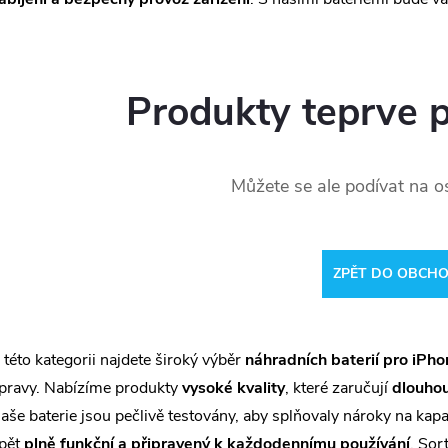
Produkty teprve 
Můžete se ale podívat na os
ZPĚT DO OBCH
 této kategorii najdete široký výběr
náhradních baterií pro iPho
pravy. Nabízíme produkty
vysoké kvality
, které zaručují
dlouhou
aše baterie jsou pečlivě testovány, aby splňovaly nároky na kapac
pět
plně funkční a připravený k každodennímu používání
. Sor