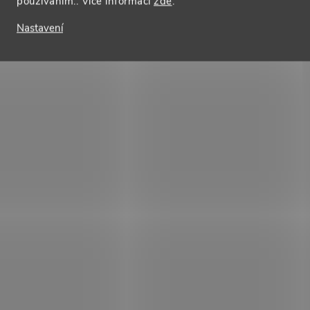
používáním.. Více informací
zde
.
Nastavení