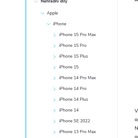
Náhradní díly
t
Apple
r
iPhone
a
iPhone 15 Pro Max
iPhone 15 Pro
n
iPhone 15 Plus
n
iPhone 15
iPhone 14 Pro Max
í
iPhone 14 Pro
p
iPhone 14 Plus
a
iPhone 14
V
o
iPhone SE 2022
n
N
iPhone 13 Pro Max
o