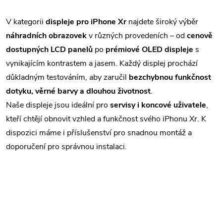
O
v
V kategorii
displeje pro iPhone Xr
najdete široký výběr
náhradních obrazovek
v různých provedeních – od
cenově
l
dostupných LCD panelů
po
prémiové OLED displeje
s
á
vynikajícím kontrastem a jasem. Každý displej prochází
důkladným testováním, aby zaručil
bezchybnou funkčnost
d
dotyku, věrné barvy a dlouhou životnost
.
a
Naše displeje jsou ideální pro
servisy i koncové uživatele
,
c
kteří chtějí obnovit vzhled a funkčnost svého iPhonu Xr. K
dispozici máme i příslušenství pro snadnou montáž a
í
doporučení pro správnou instalaci.
p
r
v