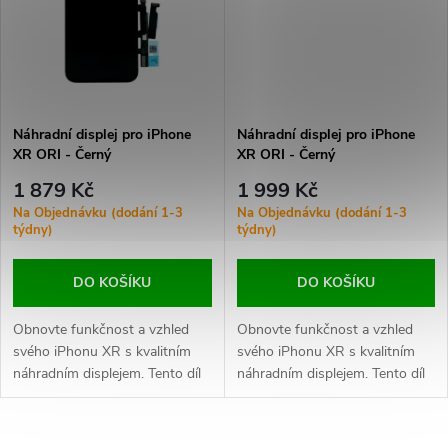
ů
ů
Náhradní displej pro iPhone
Náhradní displej pro iPhone
XR ORI - Černý
XR ORI - Černý
1 879 Kč
1 999 Kč
Na Objednávku (dodání 1-3
Na Objednávku (dodání 1-3
týdny)
týdny)
DO KOŠÍKU
DO KOŠÍKU
Obnovte funkčnost a vzhled
Obnovte funkčnost a vzhled
svého iPhonu XR s kvalitním
svého iPhonu XR s kvalitním
náhradním displejem. Tento díl
náhradním displejem. Tento díl
nabízí ostrý obraz, přesné
nabízí ostrý obraz, přesné
dotykové ovládání a spolehlivý
dotykové ovládání a spolehlivý
výkon.
výkon.