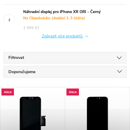
Náhradní displej pro iPhone XR ORI - Černý
Na Objednávku (dodání 1-3 týdny)
1 999 Kč
Zobrazit více produktů
Filtrovat
Ř
Doporučujeme
a
Nejlevnější
V
Akce
Akce
Nejdražší
z
ý
Nejprodávanější
e
p
Abecedně