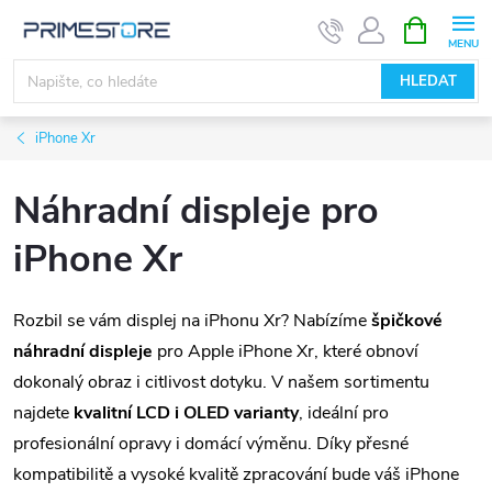
Přejít
NÁKUPNÍ
KOŠÍK
na
obsah
HLEDAT
iPhone Xr
Náhradní displeje pro
iPhone Xr
Rozbil se vám displej na iPhonu Xr? Nabízíme
špičkové
náhradní displeje
pro Apple iPhone Xr, které obnoví
dokonalý obraz i citlivost dotyku. V našem sortimentu
najdete
kvalitní LCD i OLED varianty
, ideální pro
profesionální opravy i domácí výměnu. Díky přesné
kompatibilitě a vysoké kvalitě zpracování bude váš iPhone