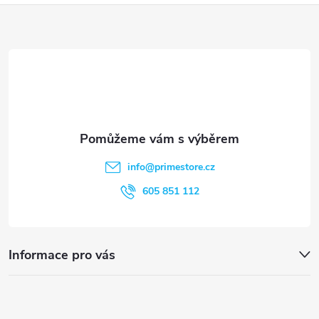
k
Z
y
á
v
ý
p
p
a
i
t
s
info
@
primestore.cz
í
605 851 112
u
Informace pro vás