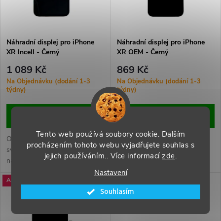
n
i
í
s
p
Náhradní displej pro iPhone
Náhradní displej pro iPhone
XR Incell - Černý
XR OEM - Černý
p
r
1 089 Kč
869 Kč
r
Na Objednávku (dodání 1-3
Na Objednávku (dodání 1-3
týdny)
týdny)
o
o
DO KOŠÍKU
DO KOŠÍKU
d
d
Tento web používá soubory cookie. Dalším
Obnovte funkčnost a vzhled
Obnovte funkčnost a vzhled
u
procházením tohoto webu vyjadřujete souhlas s
svého iPhonu XR s kvalitním
svého iPhonu XR s kvalitním
u
jejich používáním.. Více informací
zde
.
náhradním displejem. Tento díl
náhradním displejem. Tento díl
k
nabízí ostrý obraz, přesné
nabízí ostrý obraz, přesné
Nastavení
k
Akce
Akce
dotykové ovládání a spolehlivý
dotykové ovládání a spolehlivý
t
Souhlasím
výkon.
výkon.
t