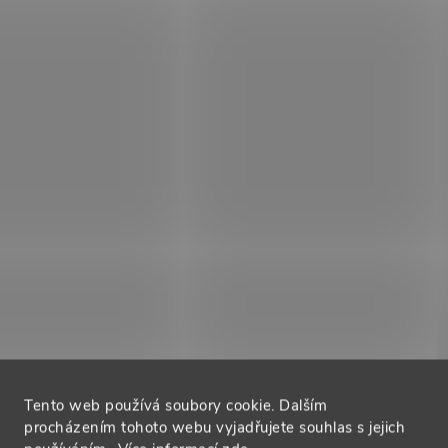
p
v
k
y
v
ý
p
Tento web používá soubory cookie. Dalším
s
procházením tohoto webu vyjadřujete souhlas s jejich