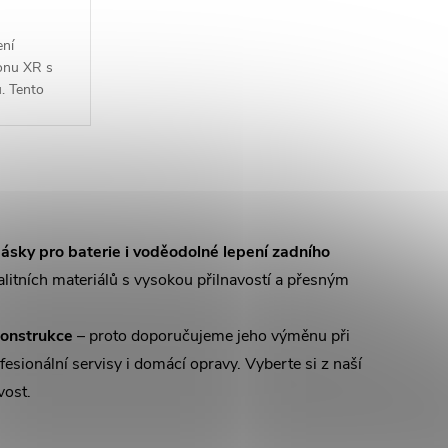
ení
honu XR s
. Tento
ilitu a
pásky pro baterie i voděodolné lepení zadního
litních materiálů s vysokou přilnavostí a přesným
konstrukce
– proto doporučujeme jeho výměnu při
esionální servisy i domácí opravy. Vyberte si z naší
vost.