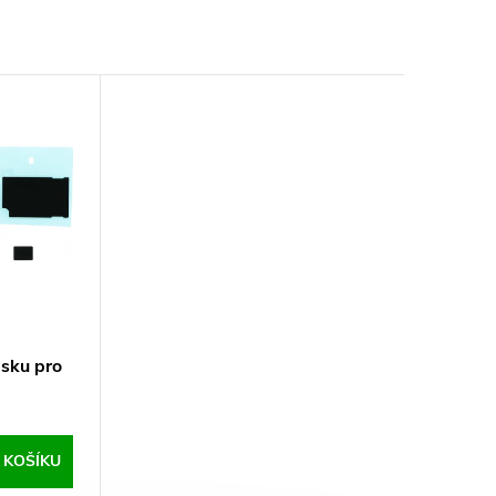
esku pro
 KOŠÍKU