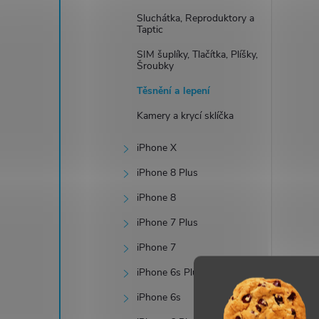
í
Sluchátka, Reproduktory a
Taptic
SIM šuplíky, Tlačítka, Plíšky,
Šroubky
r
Těsnění a lepení
Kamery a krycí sklíčka
iPhone X
iPhone 8 Plus
iPhone 8
iPhone 7 Plus
iPhone 7
i
iPhone 6s Plus
iPhone 6s