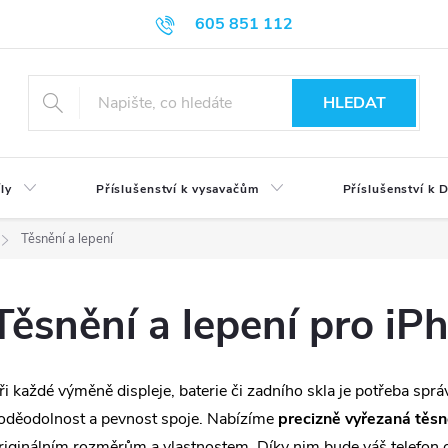
605 851 112
HLEDAT
ly
Příslušenství k vysavačům
Příslušenství k
Těsnění a lepení
Těsnění a lepení pro iP
ři každé výměně displeje, baterie či zadního skla je potřeba spr
oděodolnost a pevnost spoje. Nabízíme
precizně vyřezaná těsn
riginálním rozměrům a vlastnostem. Díky nim bude váš telefon 