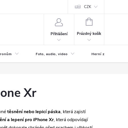
CZK
NÁKUPNÍ
KOŠÍK
Prázdný košík
Přihlášení
 Dronům
Foto, audio, video
Herní zóna
hone Xr
ávné
těsnění nebo lepicí páska
, která zajistí
ění a lepení pro iPhone Xr
, která odpovídají
opět dokonale chráněn před prachem i vlhkostí.