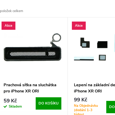
a
položek celkem
z
V
Akce
Akce
e
ý
n
p
p
s
r
p
Prachová síťka na sluchátka
Lepení na základní d
o
pro iPhone XR ORI
iPhone XR ORI
r
99 Kč
59 Kč
d
DO KOŠÍKU
Na Objednávku
Skladem
DO
o
(dodání 1-3
týdny)