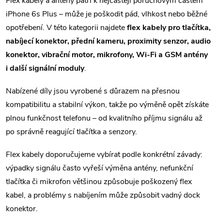
v
Flex kabely a antény patří k nejčastěji poruchovým částem
iPhone 6s Plus – může je poškodit pád, vlhkost nebo běžné
l
opotřebení. V této kategorii najdete
flex kabely pro tlačítka,
á
nabíjecí konektor, přední kameru, proximity senzor, audio
konektor, vibrační motor, mikrofony, Wi-Fi a GSM antény
d
i další signální moduly
.
a
Nabízené díly jsou vyrobené s důrazem na přesnou
c
kompatibilitu a stabilní výkon, takže po výměně opět získáte
í
plnou funkčnost telefonu – od kvalitního příjmu signálu až
po správně reagující tlačítka a senzory.
p
r
Flex kabely doporučujeme vybírat podle konkrétní závady:
výpadky signálu často vyřeší výměna antény, nefunkční
v
tlačítka či mikrofon většinou způsobuje poškozený flex
k
kabel, a problémy s nabíjením může způsobit vadný dock
konektor.
y