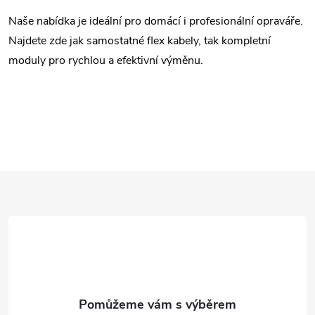
v
Naše nabídka je ideální pro domácí i profesionální opraváře.
Najdete zde jak samostatné flex kabely, tak kompletní
ý
moduly pro rychlou a efektivní výměnu.
p
i
s
u
Z
á
p
a