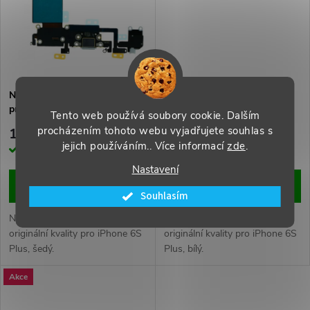
ů
ů
Nabíjecí Flex kabel s portem
Nabíjecí port Flex kabel pro
pro iPhone 6S Plus šedý Ori
iPhone 6S Plus bílý Ori
Tento web používá soubory cookie. Dalším
procházením tohoto webu vyjadřujete souhlas s
149 Kč
229 Kč
jejich používáním.. Více informací
zde
.
Skladem
Skladem
Nastavení
DO KOŠÍKU
DO KOŠÍKU
Souhlasím
Nabíjecí Flex kabel s portem
Nabíjecí port Flex kabel
originální kvality pro iPhone 6S
originální kvality pro iPhone 6S
Plus, šedý.
Plus, bílý.
Akce