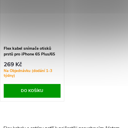
Flex kabel snímače otisků
prstů pro iPhone 6S Plus/6S
Black Ori R
269 Kč
Na Objednávku (dodání 1-3
týdny)
DO KOŠÍKU
O