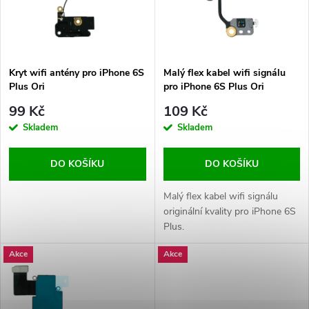
n
i
í
s
p
Kryt wifi antény pro iPhone 6S
Malý flex kabel wifi signálu
Plus Ori
pro iPhone 6S Plus Ori
p
r
99 Kč
109 Kč
r
Skladem
Skladem
o
o
DO KOŠÍKU
DO KOŠÍKU
d
d
Malý flex kabel wifi signálu
u
originální kvality pro iPhone 6S
Plus.
u
k
Akce
Akce
k
t
t