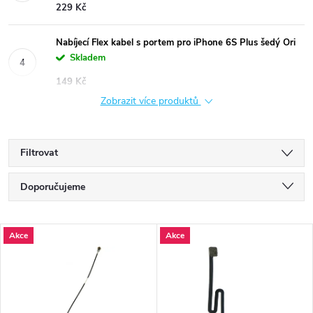
229 Kč
Nabíjecí Flex kabel s portem pro iPhone 6S Plus šedý Ori
Skladem
149 Kč
Zobrazit více produktů
Filtrovat
Ř
Doporučujeme
a
Nejlevnější
V
Akce
Akce
Nejdražší
z
ý
Nejprodávanější
e
p
Abecedně