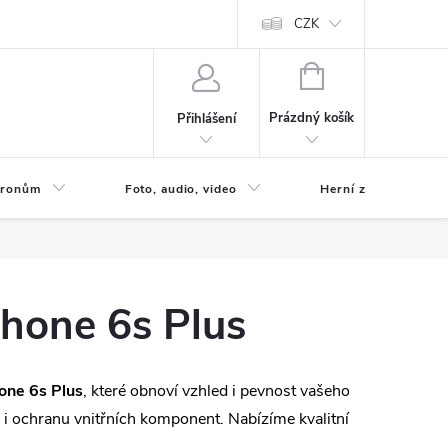
CZK
NÁKUPNÍ
KOŠÍK
Prázdný košík
Přihlášení
 Dronům
Foto, audio, video
Herní zóna
Phone 6s Plus
hone 6s Plus
, které obnoví vzhled i pevnost vašeho
e i ochranu vnitřních komponent. Nabízíme kvalitní
.