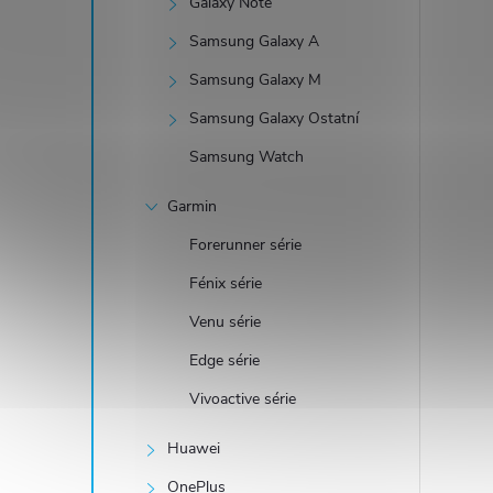
Galaxy Note
Samsung Galaxy A
Samsung Galaxy M
Samsung Galaxy Ostatní
Samsung Watch
Garmin
Forerunner série
Fénix série
Venu série
Edge série
Vivoactive série
Huawei
OnePlus