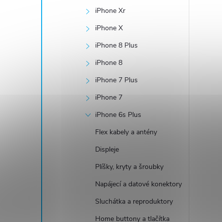
iPhone Xr
iPhone X
iPhone 8 Plus
iPhone 8
iPhone 7 Plus
iPhone 7
iPhone 6s Plus
Flex kabely a antény
Displeje
Plíšky, kryty a šroubky
Napájecí a datové konektory
Sluchátka a reproduktory
Home buttony a tlačítka