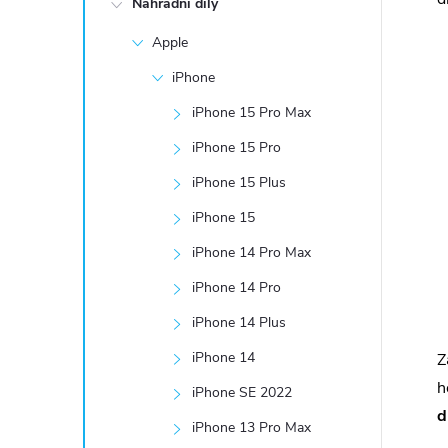
Náhradní díly
t
Apple
r
iPhone
a
iPhone 15 Pro Max
iPhone 15 Pro
n
iPhone 15 Plus
n
iPhone 15
iPhone 14 Pro Max
í
iPhone 14 Pro
p
iPhone 14 Plus
a
iPhone 14
Z
h
iPhone SE 2022
n
d
iPhone 13 Pro Max