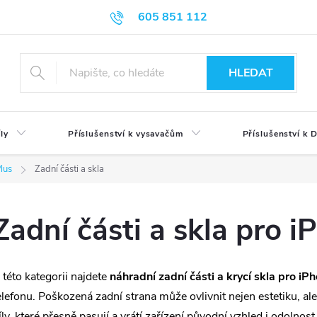
605 851 112
HLEDAT
ly
Příslušenství k vysavačům
Příslušenství k
lus
Zadní části a skla
Zadní části a skla pro i
 této kategorii najdete
náhradní zadní části a krycí skla pro iP
elefonu. Poškozená zadní strana může ovlivnit nejen estetiku, al
íly, které přesně pasují a vrátí zařízení původní vzhled i odolnost