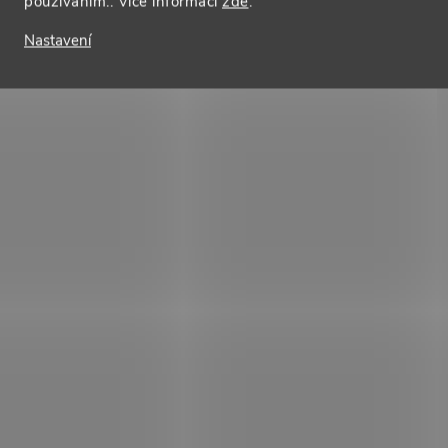
používáním.. Více informací
zde
.
Nastavení