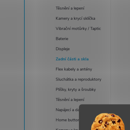
Těsnění a lepení
Kamery a krycí sklíčka
Vibrační motůrky / Taptic
Baterie
Displeje
Zadní části a skla
Flex kabely a antény
Sluchátka a reproduktory
Plíšky, kryty a šroubky
Těsnění a lepení
Napájecí a datové konektory
Home buttony a tlačítka