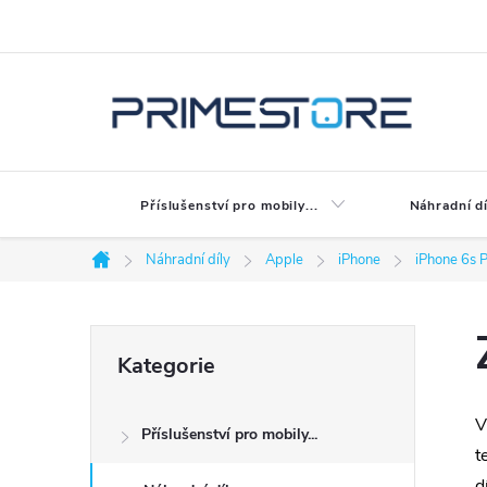
Přejít
na
obsah
Příslušenství pro mobily...
Náhradní dí
Náhradní díly
Apple
iPhone
iPhone 6s P
Domů
P
Přeskočit
Kategorie
kategorie
o
V
Příslušenství pro mobily...
s
t
d