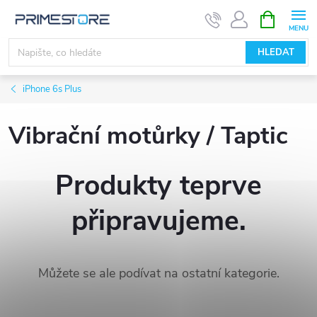
Přejít
NÁKUPNÍ
KOŠÍK
na
obsah
HLEDAT
iPhone 6s Plus
Vibrační motůrky / Taptic
Produkty teprve
připravujeme.
Můžete se ale podívat na ostatní kategorie.