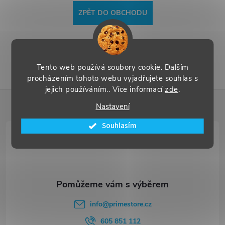
ZPĚT DO OBCHODU
Tento web používá soubory cookie. Dalším
procházením tohoto webu vyjadřujete souhlas s
jejich používáním.. Více informací
zde
.
Z
Nastavení
á
Souhlasím
p
a
t
info
@
primestore.cz
605 851 112