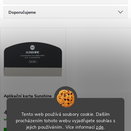
Ř
Doporučujeme
a
Nejlevnější
V
Nejdražší
z
ý
Nejprodávanější
e
p
Abecedně
n
i
í
s
p
Aplikační karta Sunshine
p
r
49 Kč
Tento web používá soubory cookie. Dalším
r
Skladem
procházením tohoto webu vyjadřujete souhlas s
o
jejich používáním.. Více informací
zde
.