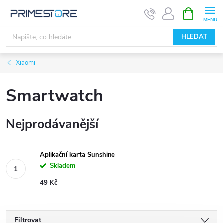
Přejít
NÁKUPNÍ
KOŠÍK
na
obsah
HLEDAT
Xiaomi
Smartwatch
Nejprodávanější
Aplikační karta Sunshine
Skladem
49 Kč
Filtrovat