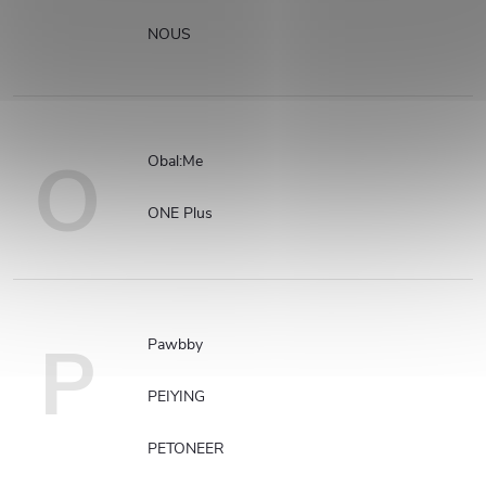
NOUS
O
Obal:Me
ONE Plus
P
Pawbby
PEIYING
PETONEER