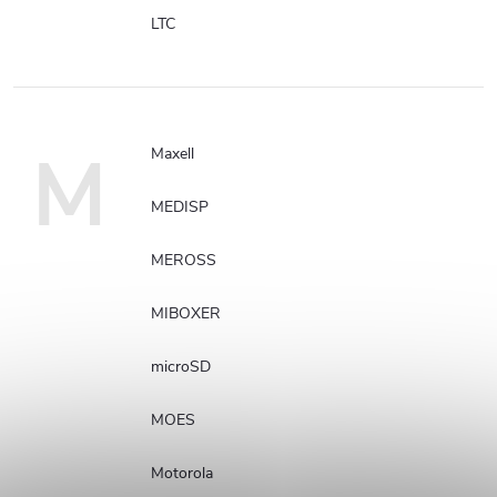
LTC
M
Maxell
MEDISP
MEROSS
MIBOXER
microSD
MOES
Motorola