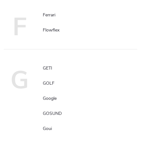
F
Ferrari
Flowflex
G
GETI
GOLF
Google
GOSUND
Goui