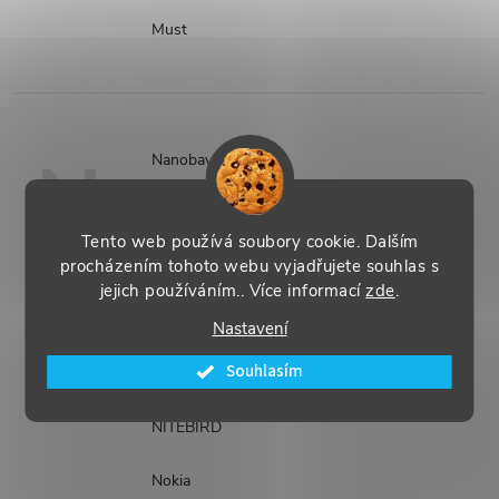
Must
N
Nanobay
Nanolab
Tento web používá soubory cookie. Dalším
procházením tohoto webu vyjadřujete souhlas s
NEDIS
jejich používáním.. Více informací
zde
.
NEO
Nastavení
Souhlasím
Nillkin
NITEBIRD
Nokia