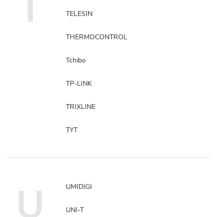
T
TELESIN
THERMOCONTROL
Tchibo
TP-LINK
TRIXLINE
TYT
U
UMIDIGI
UNI-T