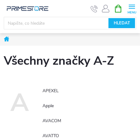
Přejít
NÁKUPNÍ
KOŠÍK
na
obsah
HLEDAT
Domů
Všechny značky A-Z
A
APEXEL
Apple
AVACOM
AVATTO