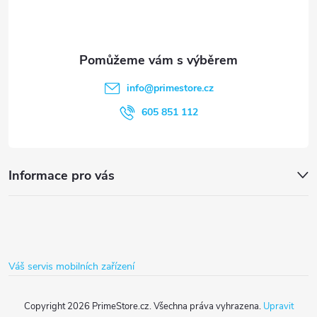
p
a
t
info
@
primestore.cz
í
605 851 112
Informace pro vás
Váš servis mobilních zařízení
Copyright 2026
PrimeStore.cz
. Všechna práva vyhrazena.
Upravit